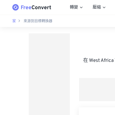
轉變
壓縮
家
來源到目標轉換器
在 West Afr