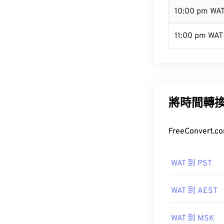
10:00 pm WA
11:00 pm WAT
將時間轉
FreeConve
WAT 到 PST
WAT 到 AEST
WAT 到 MSK