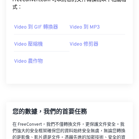
FreeConvert.com 可以將您的文件轉換為以下相關格
03
03
03
03
03
03
03
03
式：
04
04
04
04
04
04
04
04
05
05
05
05
05
05
05
05
Video 到 GIF 轉換器
Video 到 MP3
06
06
06
06
06
06
06
06
Video 壓縮機
Video 修剪器
07
07
07
07
07
07
07
07
08
08
08
08
08
08
08
08
Video 農作物
09
09
09
09
09
09
09
09
10
10
10
10
10
10
10
10
11
11
11
11
11
11
11
11
12
12
12
12
12
12
12
12
13
13
13
13
13
13
13
13
您的數據，我們的首要任務
14
14
14
14
14
14
14
14
在 FreeConvert，我們不僅轉換文件，更保護文件安全。我
15
15
15
15
15
15
15
15
們強大的安全框架確保您的資料始終安全無虞，無論您轉換
的是影像、影片還是文件。憑藉先進的加密技術、安全的資