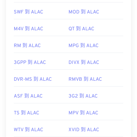
中打開，這是一款經常安裝在筆記型電腦、桌上型電
腦和 DVD 光碟機等消費性電子產品上的播放器。
SWF 到 ALAC
MOD 到 ALAC
M4V 到 ALAC
QT 到 ALAC
未加密的 VOB 檔案通常可以在任何支援播放通用
RM 到 ALAC
MPG 到 ALAC
MPEG-2
檔案的播放器上開啟。
3GPP 到 ALAC
DIVX 到 ALAC
VLC 媒體播放器
DVR-MS 到 ALAC
RMVB 到 ALAC
開發者：
DVD 論壇
ASF 到 ALAC
3G2 到 ALAC
首次發布：
1997
實用連結：
TS 到 ALAC
MPV 到 ALAC
https://en.wikipedia.org/wiki/VOB
WTV 到 ALAC
XVID 到 ALAC
https://www.videohelp.com/dvd#tech