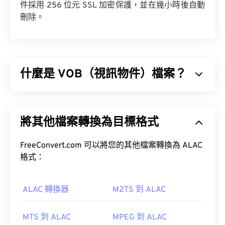
件採用 256 位元 SSL 加密保護，並在幾小時後自動
刪除。
什麼是 VOB（視訊物件）檔案？
視訊物件 (VOB) 是一種用於儲存
DVD
電影檔案的容
器檔案格式。
將其他檔案轉換為目標格式
FreeConvert.com 可以將您的其他檔案轉換為 ALAC
內容加密系統 (CSS)
格式：
如何開啟 VOB 檔案？
ALAC 轉換器
M2TS 到 ALAC
預設情況下，VOB 檔案會在
Cyberlink PowerDVD
MTS 到 ALAC
MPEG 到 ALAC