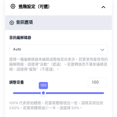
進階設定（可選）
來自 Google 雲端硬碟
音訊選項
來自 OneDrive
音訊編解碼器
來自網址
Auto
選擇一種編解碼器來編碼或壓縮音訊串流。若要使用最常用的
編解碼器，請選擇“自動”（建議）。若要轉換而不重新編碼音
頻，請選擇“複製”（不建議）。
調整音量
100
100% 代表原始體積。若要將體積增加一倍，請將其增加到
200%。若要將體積減少一半，請選擇 50%。