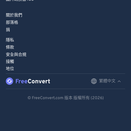
82
82
83
83
關於我們
部落格
84
84
捐
85
85
隱私
86
86
條款
87
87
安全與合規
接觸
88
88
地位
89
89
繁體中文
English
90
90
91
91
Deutsch
© FreeConvert.com 版本 版權所有 (2026)
92
92
Español
93
93
Français
94
94
Português