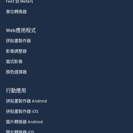
Feet 到 Meters
69
69
單位轉換器
70
70
71
71
Web應用程式
72
72
拼貼畫製作器
73
73
影像調整器
74
74
裁切影像
75
75
顏色選擇器
76
76
77
77
行動應用
78
78
拼貼畫製作器 Android
79
79
拼貼畫製作器 iOS
80
80
圖片轉換器 Android
81
81
圖片轉換器 iOS