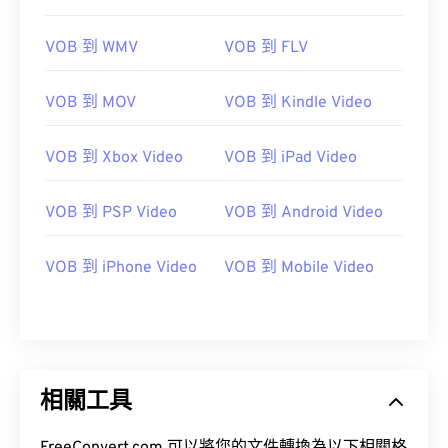
VOB 到 WMV
VOB 到 FLV
VOB 到 MOV
VOB 到 Kindle Video
VOB 到 Xbox Video
VOB 到 iPad Video
VOB 到 PSP Video
VOB 到 Android Video
VOB 到 iPhone Video
VOB 到 Mobile Video
00
00
00
00
00
00
00
00
00
00
00
00
00
00
00
00
01
01
01
01
01
01
01
01
相關工具
02
02
02
02
02
02
02
02