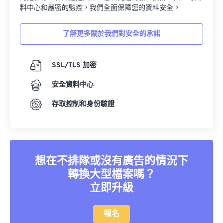
16
16
16
16
16
16
16
16
料中心和嚴密的監控，我們全面保障您的資料安全。
17
17
17
17
17
17
17
17
了解更多關於我們對安全的承諾
18
18
18
18
18
18
18
18
19
19
19
19
19
19
19
19
SSL/TLS 加密
20
20
20
20
20
20
20
20
安全資料中心
21
21
21
21
21
21
21
21
存取控制和身份驗證
22
22
22
22
22
22
22
22
23
23
23
23
23
23
23
23
24
24
24
24
24
24
25
25
25
25
25
25
想在不排隊或沒有廣告的情況下
26
26
26
26
26
26
轉換大型檔案嗎？
立即升級
27
27
27
27
27
27
28
28
28
28
28
28
報名