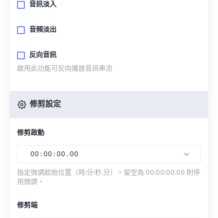
音訊淡入
音頻淡出
反向音訊
啟用此功能可反向播放音訊串流
修剪設定
修剪啟動
00
:
00
:
00
.
00
指定微調起始位置（時:分:秒.分）。留空為 00:00:00.00 則停
用微調。
修剪端