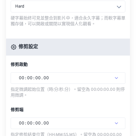
Hard
硬字幕始終可見並整合到影片中，適合永久字幕；而軟字幕單
獨存儲，可以開啟或關閉以實現個人化觀看。
修剪設定
修剪啟動
00
:
00
:
00
.
00
指定微調起始位置（時:分:秒.分）。留空為 00:00:00.00 則停
用微調。
修剪端
00
:
00
:
00
.
00
指定修剪結束位置（HH:MM:SS.MS）。留空為 00:00:00.00