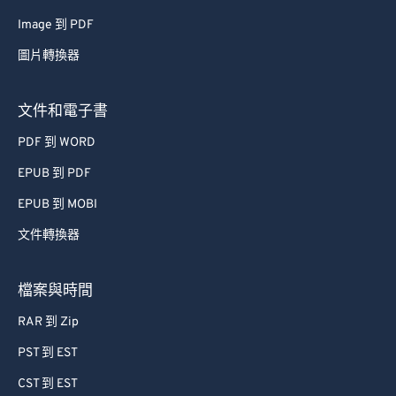
62
62
Image 到 PDF
63
63
圖片轉換器
64
64
文件和電子書
65
65
66
66
PDF 到 WORD
67
67
EPUB 到 PDF
68
68
EPUB 到 MOBI
69
69
文件轉換器
70
70
檔案與時間
71
71
72
72
RAR 到 Zip
73
73
PST 到 EST
74
74
CST 到 EST