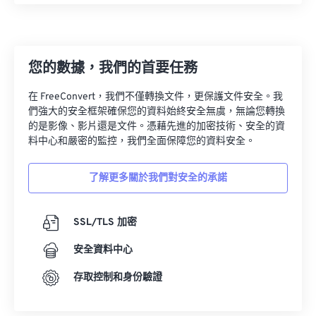
22
22
22
22
22
22
22
22
23
23
23
23
23
23
23
23
24
24
24
24
24
24
您的數據，我們的首要任務
25
25
25
25
25
25
在 FreeConvert，我們不僅轉換文件，更保護文件安全。我
26
26
26
26
26
26
們強大的安全框架確保您的資料始終安全無虞，無論您轉換
27
27
27
27
27
27
的是影像、影片還是文件。憑藉先進的加密技術、安全的資
料中心和嚴密的監控，我們全面保障您的資料安全。
28
28
28
28
28
28
29
29
29
29
29
29
了解更多關於我們對安全的承諾
30
30
30
30
30
30
31
31
31
31
31
31
SSL/TLS 加密
32
32
32
32
32
32
安全資料中心
33
33
33
33
33
33
存取控制和身份驗證
34
34
34
34
34
34