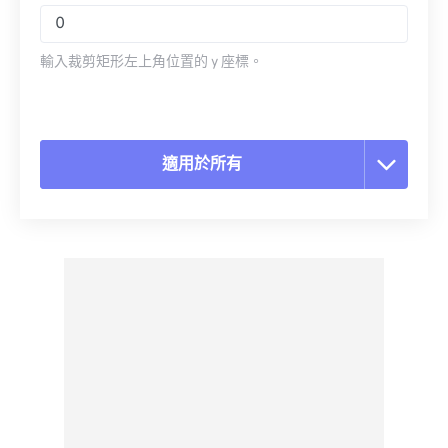
輸入裁剪矩形左上角位置的 y 座標。
適用於所有
重置所有選項
應用預設
另存為預設