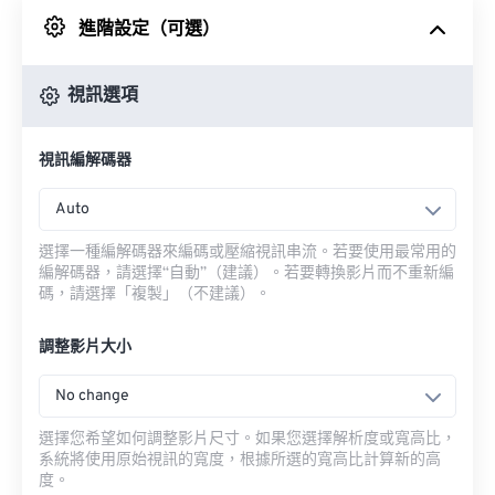
進階設定（可選）
來自 Google 雲端硬碟
視訊選項
來自 OneDrive
視訊編解碼器
來自網址
Auto
選擇一種編解碼器來編碼或壓縮視訊串流。若要使用最常用的
編解碼器，請選擇“自動”（建議）。若要轉換影片而不重新編
碼，請選擇「複製」（不建議）。
調整影片大小
No change
選擇您希望如何調整影片尺寸。如果您選擇解析度或寬高比，
系統將使用原始視訊的寬度，根據所選的寬高比計算新的高
度。