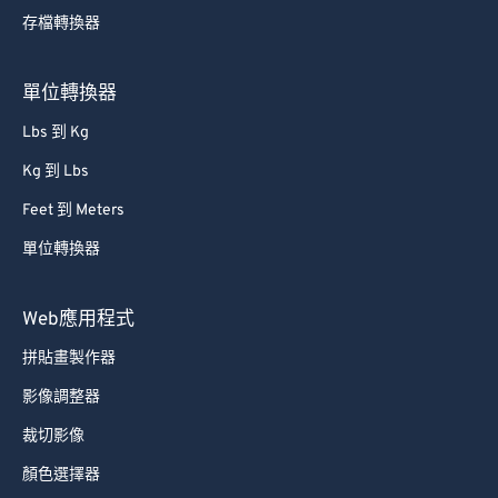
75
75
存檔轉換器
76
76
單位轉換器
77
77
78
78
Lbs 到 Kg
79
79
Kg 到 Lbs
80
80
Feet 到 Meters
81
81
單位轉換器
82
82
Web應用程式
83
83
拼貼畫製作器
84
84
85
85
影像調整器
86
86
裁切影像
87
87
顏色選擇器