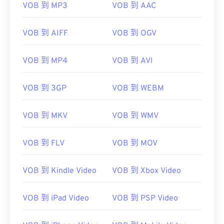
VOB 到 MP3
VOB 到 AAC
VOB 到 AIFF
VOB 到 OGV
00
00
00
00
00
00
00
00
VOB 到 MP4
VOB 到 AVI
00
00
00
00
00
00
00
00
VOB 到 3GP
VOB 到 WEBM
01
01
01
01
01
01
01
01
02
02
02
02
02
02
02
02
VOB 到 MKV
VOB 到 WMV
03
03
03
03
03
03
03
03
VOB 到 FLV
VOB 到 MOV
04
04
04
04
04
04
04
04
05
05
05
05
05
05
05
05
VOB 到 Kindle Video
VOB 到 Xbox Video
06
06
06
06
06
06
06
06
07
07
07
07
07
07
07
07
VOB 到 iPad Video
VOB 到 PSP Video
08
08
08
08
08
08
08
08