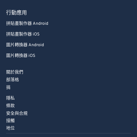
88
88
行動應用
89
89
拼貼畫製作器 Android
90
90
拼貼畫製作器 iOS
91
91
92
92
圖片轉換器 Android
93
93
圖片轉換器 iOS
94
94
關於我們
95
95
部落格
96
96
捐
97
97
隱私
條款
98
98
安全與合規
99
99
接觸
地位