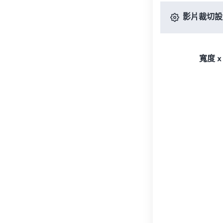
影片裁切設
寬度 