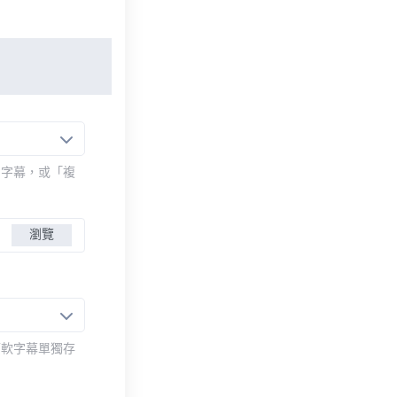
的字幕，或「複
瀏覽
而軟字幕單獨存