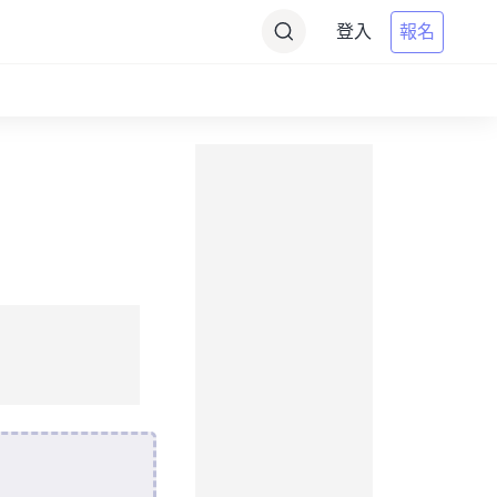
登入
報名