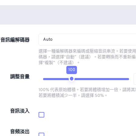
Auto
音訊編解碼器
選擇一種編解碼器來編碼或壓縮音訊串流。若要使
碼器，請選擇“自動”（建議）。若要轉換而不重新
擇“複製”（不建議）。
100
調整音量
100% 代表原始體積。若要將體積增加一倍，請將其增
若要將體積減少一半，請選擇 50%。
音訊淡入
音頻淡出