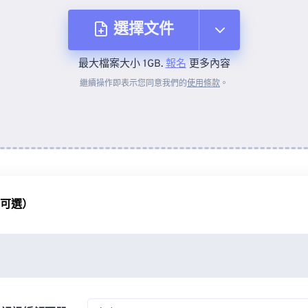
選擇文件
最大檔案大小 1GB.
報名
更多內容
來自裝置
繼續操作即表示您同意我們的
使用條款
。
來自 Dropbox
來自 Google 雲端硬碟
（可選）
來自 OneDrive
來自網址