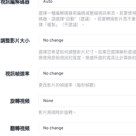
Auto
視訊編解碼器
選擇一種編解碼器來編碼或壓縮視訊串流。若要使
碼器，請選擇“自動”（建議）。若要轉換影片而不
擇「複製」（不建議）。
No change
調整影片大小
選擇您希望如何調整影片尺寸。如果您選擇解析度
將使用原始視訊的寬度，根據所選的寬高比計算新
No change
視訊幀速率
更改影片的幀速率（每秒幀數）
None
旋轉視頻
影片將順時針旋轉。
No change
翻轉視頻