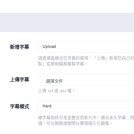
Upload
新增字幕
請選擇最適合您字幕的選項：「上傳」新增您自己
製」從原始檔案複製字幕。
上傳字幕
選擇文件
上傳 .srt 或 .ass 檔。
Hard
字幕模式
硬字幕始終可見並整合到影片中，適合永久字幕；
儲，可以開啟或關閉以實現個人化觀看。