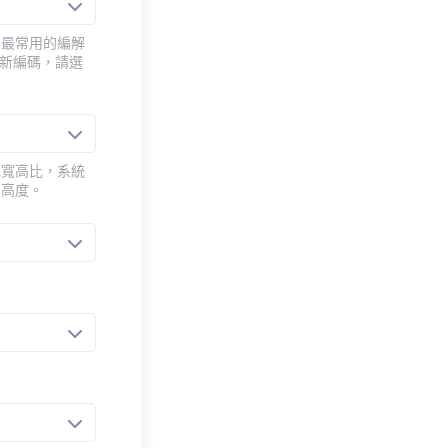
用最常用的編解
重新編碼，請選
或寬高比，系統
的高度。