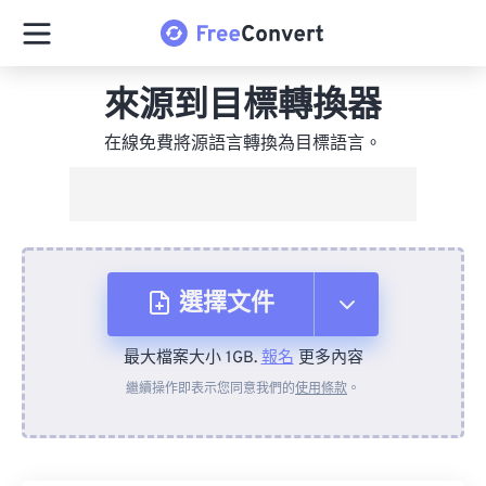
來源到目標轉換器
在線免費將源語言轉換為目標語言。
選擇文件
最大檔案大小 1GB.
報名
更多內容
來自裝置
繼續操作即表示您同意我們的
使用條款
。
來自 Dropbox