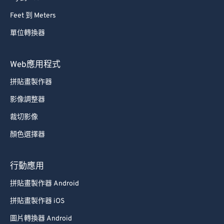
68
68
Feet 到 Meters
69
69
單位轉換器
70
70
71
71
Web應用程式
72
72
拼貼畫製作器
73
73
影像調整器
74
74
裁切影像
75
75
顏色選擇器
76
76
77
77
行動應用
78
78
拼貼畫製作器 Android
79
79
拼貼畫製作器 iOS
80
80
圖片轉換器 Android
81
81