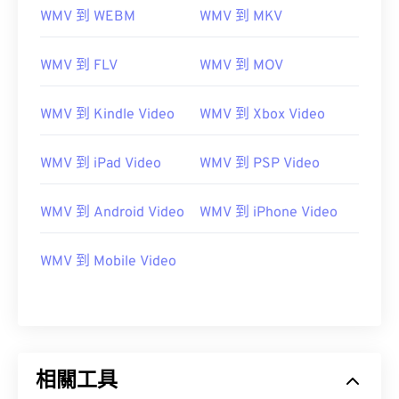
WMV 到 WEBM
WMV 到 MKV
WMV 到 FLV
WMV 到 MOV
WMV 到 Kindle Video
WMV 到 Xbox Video
WMV 到 iPad Video
WMV 到 PSP Video
WMV 到 Android Video
WMV 到 iPhone Video
WMV 到 Mobile Video
00
00
00
00
00
00
00
00
00
00
00
00
00
00
00
00
01
01
01
01
01
01
01
01
相關工具
02
02
02
02
02
02
02
02