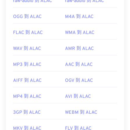
raw-audio 到 ALAC
raw-audio 到 ALAC
https://en.wikipedia.org/wiki/Advanced_Systems_Form
OGG 到 ALAC
M4A 到 ALAC
FLAC 到 ALAC
WMA 到 ALAC
WAV 到 ALAC
AMR 到 ALAC
MP3 到 ALAC
AAC 到 ALAC
AIFF 到 ALAC
OGV 到 ALAC
MP4 到 ALAC
AVI 到 ALAC
3GP 到 ALAC
WEBM 到 ALAC
MKV 到 ALAC
FLV 到 ALAC