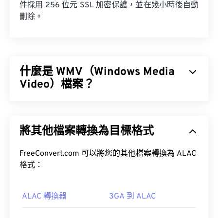
件採用 256 位元 SSL 加密保護，並在幾小時後自動
刪除。
什麼是 WMV（Windows Media
Video）檔案？
Windows Media Video (WMV) 是一種常見且廣泛支
援的影片格式。它使用
編解碼器
壓縮檔案大小，從而
將其他檔案轉換為目標格式
產生易於管理且能保持視訊品質的檔案。 WMV 檔案
通常封裝在一種名為進階系統格式 (ASF) 的數位容器
格式中。
FreeConvert.com 可以將您的其他檔案轉換為 ALAC
格式：
如何開啟 WMV 檔案？
ALAC 轉換器
3GA 到 ALAC
大多數媒體播放器都可以開啟和讀取 WMV（和