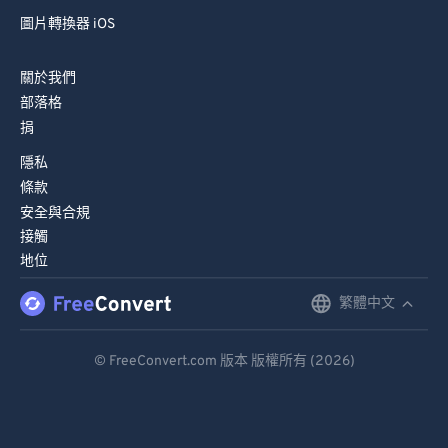
圖片轉換器 iOS
82
82
83
83
關於我們
84
84
部落格
捐
85
85
86
86
隱私
條款
87
87
安全與合規
88
88
接觸
地位
89
89
90
90
繁體中文
English
91
91
Deutsch
© FreeConvert.com 版本 版權所有 (2026)
92
92
Español
93
93
Français
94
94