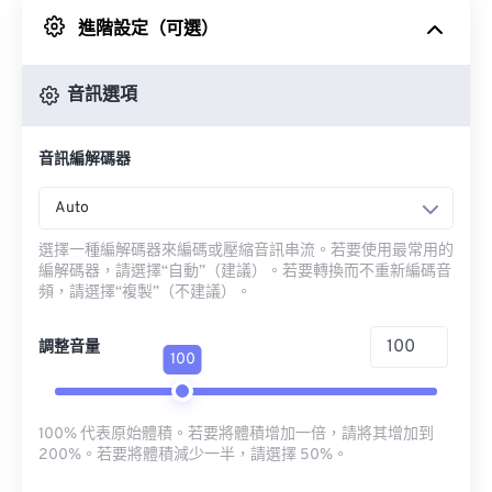
進階設定（可選）
來自 Google 雲端硬碟
音訊選項
來自 OneDrive
音訊編解碼器
來自網址
Auto
選擇一種編解碼器來編碼或壓縮音訊串流。若要使用最常用的
編解碼器，請選擇“自動”（建議）。若要轉換而不重新編碼音
頻，請選擇“複製”（不建議）。
調整音量
100
100% 代表原始體積。若要將體積增加一倍，請將其增加到
200%。若要將體積減少一半，請選擇 50%。