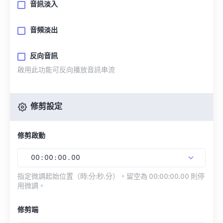
音訊淡入
音頻淡出
反向音訊
啟用此功能可反向播放音訊串流
修剪設定
修剪啟動
00
:
00
:
00
.
00
指定微調起始位置（時:分:秒.分）。留空為 00:00:00.00 則停
用微調。
修剪端