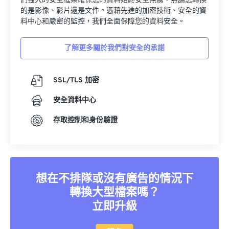
們強大的安全框架確保您的資料始終安全無虞，無論您轉換
的是影像、影片還是文件。憑藉先進的加密技術、安全的資
16
16
16
16
16
16
16
16
料中心和嚴密的監控，我們全面保障您的資料安全。
17
17
17
17
17
17
17
17
18
18
18
18
18
18
18
18
了解更多關於我們對安全的承諾
19
19
19
19
19
19
19
19
SSL/TLS 加密
20
20
20
20
20
20
20
20
21
21
21
21
21
21
21
21
安全資料中心
22
22
22
22
22
22
22
22
存取控制和身份驗證
23
23
23
23
23
23
23
23
24
24
24
24
24
24
25
25
25
25
25
25
想在不排隊或沒有廣告的情況下
26
26
26
26
26
26
轉換大型檔案嗎？
27
27
27
27
27
27
立即升級
28
28
28
28
28
28