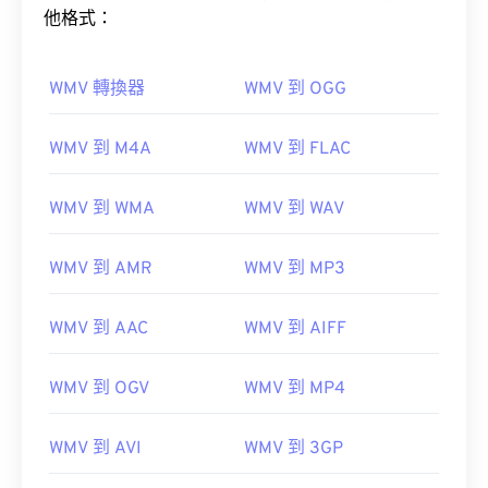
他格式：
WMV 轉換器
WMV 到 OGG
WMV 到 M4A
WMV 到 FLAC
WMV 到 WMA
WMV 到 WAV
WMV 到 AMR
WMV 到 MP3
WMV 到 AAC
WMV 到 AIFF
WMV 到 OGV
WMV 到 MP4
WMV 到 AVI
WMV 到 3GP