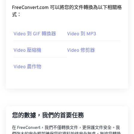
FreeConvert.com 可以將您的文件轉換為以下相關格
03
03
03
03
03
03
03
03
式：
04
04
04
04
04
04
04
04
05
05
05
05
05
05
05
05
Video 到 GIF 轉換器
Video 到 MP3
06
06
06
06
06
06
06
06
07
07
07
07
07
07
07
07
Video 壓縮機
Video 修剪器
08
08
08
08
08
08
08
08
Video 農作物
09
09
09
09
09
09
09
09
10
10
10
10
10
10
10
10
11
11
11
11
11
11
11
11
12
12
12
12
12
12
12
12
13
13
13
13
13
13
13
13
您的數據，我們的首要任務
14
14
14
14
14
14
14
14
在 FreeConvert，我們不僅轉換文件，更保護文件安全。我
15
15
15
15
15
15
15
15