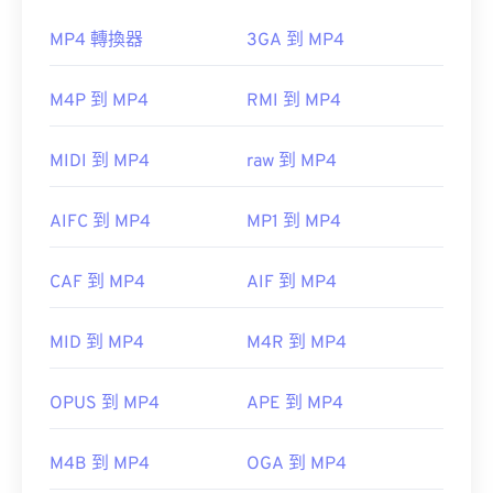
作為開源軟體，Xvid 幾乎可以在所有主流平台上開
啟。 DivX 為 PC 開發了 Xvid，但它也可以在 Mac
MP4 轉換器
3GA 到 MP4
OS X、Linux 和 Windows 上正常開啟。
如何開啟 MP4 檔案？
M4P 到 MP4
RMI 到 MP4
MP4 檔案會在作業系統的預設視訊播放器中開啟。
只需雙擊該文件即可開啟。無需第三方軟體。
MIDI 到 MP4
raw 到 MP4
Windows Player 中開
可以播放 Xvid 檔案的平台範例包括
VLC 媒體播放器
啟。在 Mac 系統中，它會在
QuickTime
和
MPlayer
。目前，Xvid 不支援字幕或互動式選
AIFC 到 MP4
MP1 到 MP4
單，但它相容於提供這些功能的免費第三方工具。
在某些裝置上，尤其是行動裝置上，開啟這種檔案類
CAF 到 MP4
AutoGK
AIF 到 MP4
型可能會出現問題。 MP4 是一種包含各種資料的容
器，因此，當檔案無法開啟時，通常表示容器中的資
MID 到 MP4
M4R 到 MP4
料（音訊或視訊編解碼器）與裝置的作業系統不相
開發者：
DivX
容。
初始發布：
2001
OPUS 到 MP4
APE 到 MP4
VLC 媒體播放器
實用連結：
M4B 到 MP4
OGA 到 MP4
https://en.wikipedia.org/wiki/Xvid
開發者：
運動影像專家小組 (MPEG)