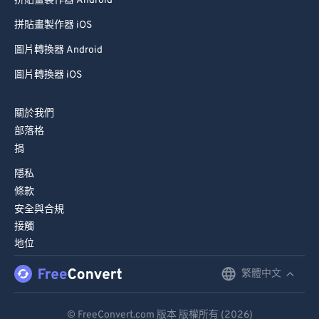
拼貼畫製作器 Android
99
99
拼貼畫製作器 iOS
圖片轉換器 Android
圖片轉換器 iOS
關於我們
部落格
捐
隱私
條款
安全與合規
接觸
地位
繁體中文
English
Deutsch
© FreeConvert.com 版本 版權所有 (2026)