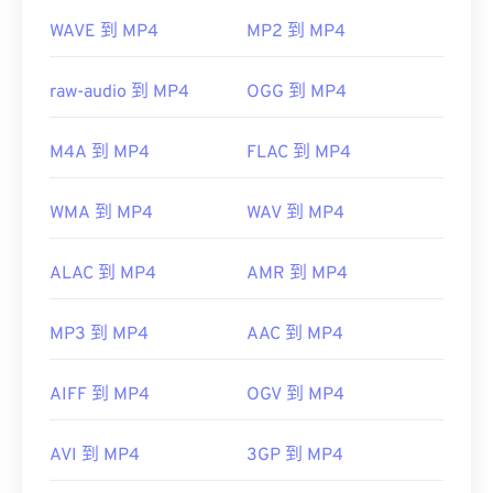
https://www.xvid.com/
WAVE 到 MP4
MP2 到 MP4
標準：
ISO/IEC 14496
初始發布：
1999
raw-audio 到 MP4
OGG 到 MP4
實用連結：
https://en.wikipedia.org/wiki/MPEG-4
M4A 到 MP4
FLAC 到 MP4
https://mpeg.chiariglione.org/standards/mpeg-
4.html
WMA 到 MP4
WAV 到 MP4
ALAC 到 MP4
AMR 到 MP4
MP3 到 MP4
AAC 到 MP4
AIFF 到 MP4
OGV 到 MP4
AVI 到 MP4
3GP 到 MP4