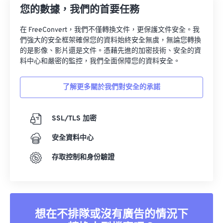
33
33
33
33
33
33
您的數據，我們的首要任務
34
34
34
34
34
34
在 FreeConvert，我們不僅轉換文件，更保護文件安全。我
35
35
35
35
35
35
們強大的安全框架確保您的資料始終安全無虞，無論您轉換
的是影像、影片還是文件。憑藉先進的加密技術、安全的資
36
36
36
36
36
36
料中心和嚴密的監控，我們全面保障您的資料安全。
37
37
37
37
37
37
了解更多關於我們對安全的承諾
38
38
38
38
38
38
39
39
39
39
39
39
SSL/TLS 加密
40
40
40
40
40
40
安全資料中心
41
41
41
41
41
41
存取控制和身份驗證
42
42
42
42
42
42
43
43
43
43
43
43
44
44
44
44
44
44
45
45
45
45
45
45
想在不排隊或沒有廣告的情況下