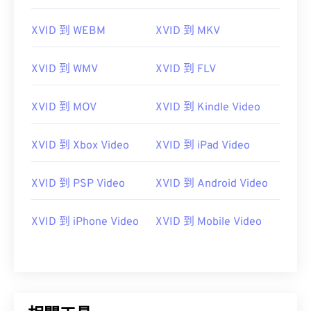
07
07
07
07
07
07
07
07
XVID 到 WEBM
XVID 到 MKV
08
08
08
08
08
08
08
08
09
09
09
09
09
09
09
09
XVID 到 WMV
XVID 到 FLV
10
10
10
10
10
10
10
10
XVID 到 MOV
XVID 到 Kindle Video
11
11
11
11
11
11
11
11
12
12
12
12
12
12
12
12
XVID 到 Xbox Video
XVID 到 iPad Video
13
13
13
13
13
13
13
13
14
14
14
14
14
14
14
14
XVID 到 PSP Video
XVID 到 Android Video
15
15
15
15
15
15
15
15
XVID 到 iPhone Video
XVID 到 Mobile Video
16
16
16
16
16
16
16
16
17
17
17
17
17
17
17
17
18
18
18
18
18
18
18
18
19
19
19
19
19
19
19
19