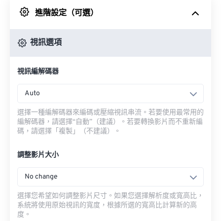
進階設定（可選）
來自 Google 雲端硬碟
視訊選項
來自 OneDrive
視訊編解碼器
來自網址
Auto
選擇一種編解碼器來編碼或壓縮視訊串流。若要使用最常用的
編解碼器，請選擇“自動”（建議）。若要轉換影片而不重新編
碼，請選擇「複製」（不建議）。
調整影片大小
No change
選擇您希望如何調整影片尺寸。如果您選擇解析度或寬高比，
系統將使用原始視訊的寬度，根據所選的寬高比計算新的高
度。