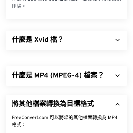
刪除。
什麼是 Xvid 檔？
Xvid 是一個免費的、
開源
影片
編解碼器
庫。它以
GNU GPL 許可證
發布，這是一種軟體自由許可證。
Xvid 實現了
ISO MPEG-4 標準
。它使用“有損”壓縮，
什麼是 MP4 (MPEG-4) 檔案？
但能保持較高的視頻品質。
MPEG-4 (MP4) 是一種容器視訊格式，可以儲存多媒
體數據，通常是音訊和視訊。它與各種設備和作業系
將其他檔案轉換為目標格式
統相容，使用
編解碼器
來壓縮檔案大小，從而產生易
於管理和儲存的檔案。它也是一種流行的影片格式，
用於在網路上進行串流媒體播放，例如在 YouTube
FreeConvert.com 可以將您的其他檔案轉換為 MP4
如何開啟 Xvid 檔案？
上。許多人認為 MP4 是當今最好的視訊格式之一。
格式：