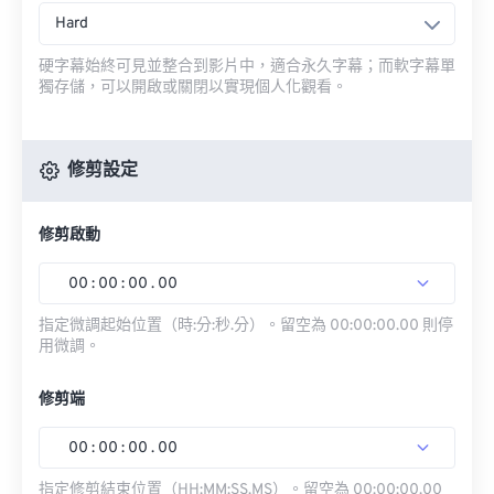
Hard
硬字幕始終可見並整合到影片中，適合永久字幕；而軟字幕單
獨存儲，可以開啟或關閉以實現個人化觀看。
修剪設定
修剪啟動
00
:
00
:
00
.
00
指定微調起始位置（時:分:秒.分）。留空為 00:00:00.00 則停
用微調。
修剪端
00
:
00
:
00
.
00
指定修剪結束位置（HH:MM:SS.MS）。留空為 00:00:00.00