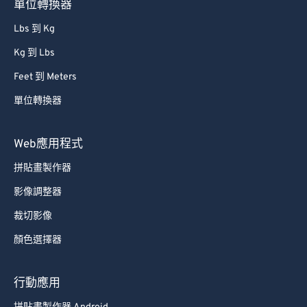
單位轉換器
86
86
Lbs 到 Kg
87
87
Kg 到 Lbs
88
88
Feet 到 Meters
89
89
單位轉換器
90
90
91
91
Web應用程式
92
92
拼貼畫製作器
93
93
影像調整器
94
94
裁切影像
95
95
顏色選擇器
96
96
97
97
行動應用
98
98