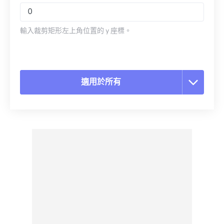
輸入裁剪矩形左上角位置的 y 座標。
適用於所有
重置所有選項
應用預設
另存為預設