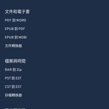
73
73
文件和電子書
74
74
PDF 到 WORD
75
75
EPUB 到 PDF
76
76
EPUB 到 MOBI
77
77
文件轉換器
78
78
79
79
檔案與時間
80
80
RAR 到 Zip
81
81
PST 到 EST
82
82
CST 到 EST
83
83
存檔轉換器
84
84
85
85