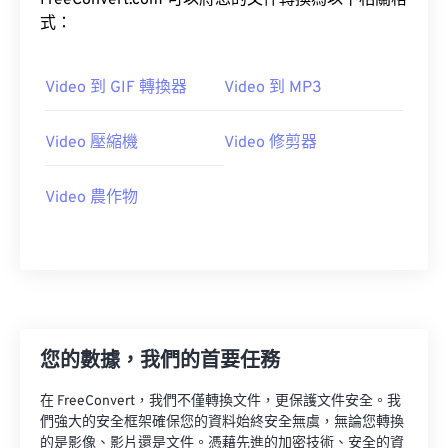
FreeConvert.com 可以將您的文件轉換為以下相關格
03
03
03
03
03
03
03
03
式：
04
04
04
04
04
04
04
04
05
05
05
05
05
05
05
05
Video 到 GIF 轉換器
Video 到 MP3
06
06
06
06
06
06
06
06
Video 壓縮機
Video 修剪器
07
07
07
07
07
07
07
07
08
08
08
08
08
08
08
08
Video 農作物
09
09
09
09
09
09
09
09
10
10
10
10
10
10
10
10
11
11
11
11
11
11
11
11
12
12
12
12
12
12
12
12
13
13
13
13
13
13
13
13
您的數據，我們的首要任務
14
14
14
14
14
14
14
14
在 FreeConvert，我們不僅轉換文件，更保護文件安全。我
15
15
15
15
15
15
15
15
們強大的安全框架確保您的資料始終安全無虞，無論您轉換
的是影像、影片還是文件。憑藉先進的加密技術、安全的資