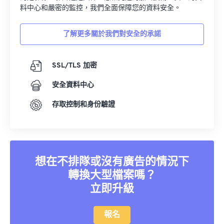
16
16
16
16
16
16
16
16
料中心和嚴密的監控，我們全面保障您的資料安全。
17
17
17
17
17
17
17
17
了解更多關於我們對安全的承諾
18
18
18
18
18
18
18
18
19
19
19
19
19
19
19
19
SSL/TLS 加密
20
20
20
20
20
20
20
20
安全資料中心
21
21
21
21
21
21
21
21
存取控制和身份驗證
22
22
22
22
22
22
22
22
23
23
23
23
23
23
23
23
24
24
24
24
24
24
25
25
25
25
25
25
想在不排隊或沒有廣告的情況下
26
26
26
26
26
26
轉換大型檔案嗎？
立即升級
27
27
27
27
27
27
28
28
28
28
28
28
報名