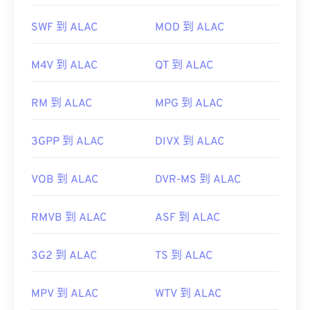
作為開源軟體，Xvid 幾乎可以在所有主流平台上開
啟。 DivX 為 PC 開發了 Xvid，但它也可以在 Mac
SWF 到 ALAC
MOD 到 ALAC
OS X、Linux 和 Windows 上正常開啟。
M4V 到 ALAC
QT 到 ALAC
RM 到 ALAC
MPG 到 ALAC
可以播放 Xvid 檔案的平台範例包括
VLC 媒體播放器
3GPP 到 ALAC
DIVX 到 ALAC
和
MPlayer
。目前，Xvid 不支援字幕或互動式選
單，但它相容於提供這些功能的免費第三方工具。
VOB 到 ALAC
DVR-MS 到 ALAC
AutoGK
RMVB 到 ALAC
ASF 到 ALAC
開發者：
DivX
3G2 到 ALAC
TS 到 ALAC
初始發布：
2001
實用連結：
MPV 到 ALAC
WTV 到 ALAC
https://en.wikipedia.org/wiki/Xvid