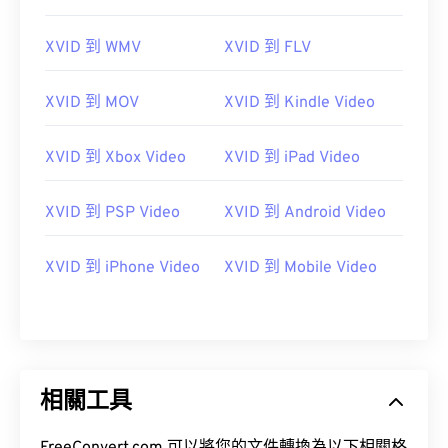
XVID 到 WMV
XVID 到 FLV
XVID 到 MOV
XVID 到 Kindle Video
XVID 到 Xbox Video
XVID 到 iPad Video
XVID 到 PSP Video
XVID 到 Android Video
XVID 到 iPhone Video
XVID 到 Mobile Video
00
00
00
00
00
00
00
00
00
00
00
00
00
00
00
00
01
01
01
01
01
01
01
01
相關工具
02
02
02
02
02
02
02
02