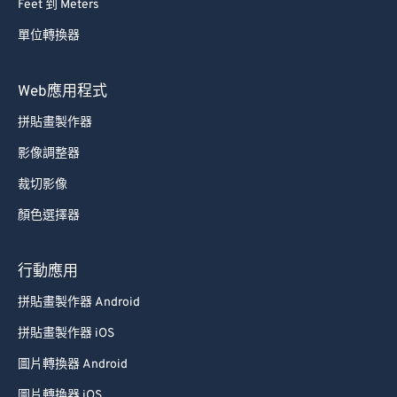
Feet 到 Meters
69
69
單位轉換器
70
70
71
71
Web應用程式
72
72
拼貼畫製作器
73
73
影像調整器
74
74
裁切影像
75
75
顏色選擇器
76
76
77
77
行動應用
78
78
拼貼畫製作器 Android
79
79
拼貼畫製作器 iOS
80
80
圖片轉換器 Android
81
81
圖片轉換器 iOS