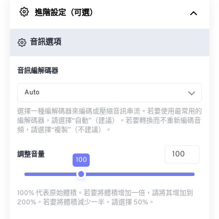
進階設定（可選）
來自 Google 雲端硬碟
音訊選項
來自 OneDrive
音訊編解碼器
來自網址
Auto
選擇一種編解碼器來編碼或壓縮音訊串流。若要使用最常用的
編解碼器，請選擇“自動”（建議）。若要轉換而不重新編碼音
頻，請選擇“複製”（不建議）。
調整音量
100
100% 代表原始體積。若要將體積增加一倍，請將其增加到
200%。若要將體積減少一半，請選擇 50%。