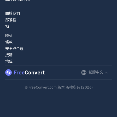
82
82
83
83
關於我們
部落格
84
84
捐
85
85
隱私
86
86
條款
87
87
安全與合規
接觸
88
88
地位
89
89
繁體中文
English
90
90
91
91
Deutsch
© FreeConvert.com 版本 版權所有 (2026)
92
92
Español
93
93
Français
94
94
Português