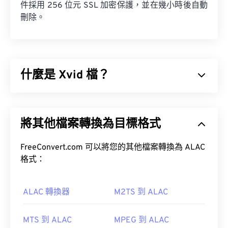
件採用 256 位元 SSL 加密保護，並在幾小時後自動
刪除。
什麼是 Xvid 檔？
Xvid 是一個免費的、
開源
影片
編解碼器
庫。它以
GNU GPL 許可證
發布，這是一種軟體自由許可證。
將其他檔案轉換為目標格式
Xvid 實現了
ISO MPEG-4 標準
。它使用“有損”壓縮，
但能保持較高的視頻品質。
FreeConvert.com 可以將您的其他檔案轉換為 ALAC
格式：
ALAC 轉換器
M2TS 到 ALAC
如何開啟 Xvid 檔案？
MTS 到 ALAC
MPEG 到 ALAC