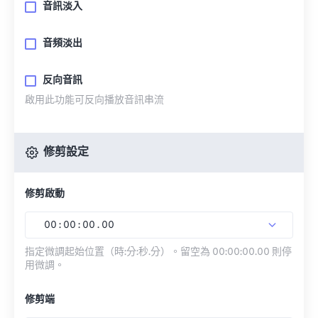
音訊淡入
音頻淡出
反向音訊
啟用此功能可反向播放音訊串流
修剪設定
修剪啟動
00
:
00
:
00
.
00
指定微調起始位置（時:分:秒.分）。留空為 00:00:00.00 則停
用微調。
修剪端