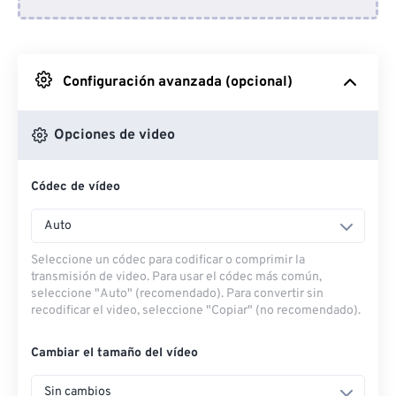
Desde Dropbox
Desde Google Drive
Configuración avanzada (opcional)
Desde OneDrive
Opciones de video
Códec de vídeo
Desde URL
Auto
Seleccione un códec para codificar o comprimir la
transmisión de video. Para usar el códec más común,
seleccione "Auto" (recomendado). Para convertir sin
recodificar el video, seleccione "Copiar" (no recomendado).
Cambiar el tamaño del vídeo
Sin cambios