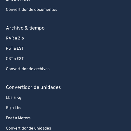
93
93
94
94
Convertidor de documentos
95
95
Archivo & tiempo
96
96
RAR a Zip
97
97
PST a EST
98
98
CST a EST
99
99
Convertidor de archivos
Convertidor de unidades
Lbs a Kg
Kg a Lbs
Feet a Meters
Convertidor de unidades