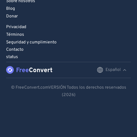
Sobre nosotros
Blog
Donar
Privacidad
Términos
Seguridad y cumplimiento
Contacto
status
Español
English
Deutsch
© FreeConvert.comVERSIÓN Todos los derechos reservados
(2026)
Español
Français
Português
Italiano