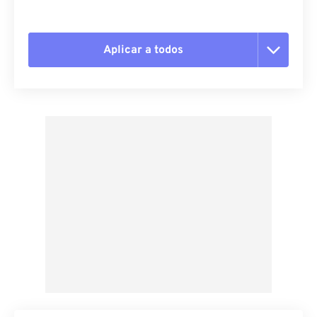
Aplicar a todos
Restablecer todas las opciones
Aplicar desde el ajuste preestablecido
Guardar como preestablecido