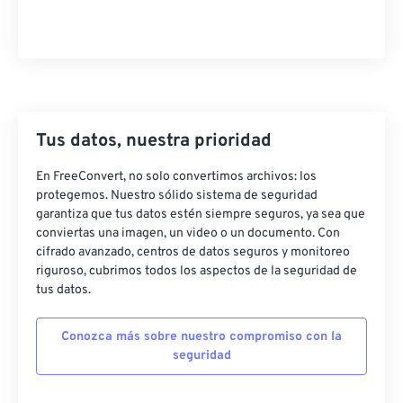
41
41
41
41
41
41
42
42
42
42
42
42
43
43
43
43
43
43
44
44
44
44
44
44
Tus datos, nuestra prioridad
45
45
45
45
45
45
46
46
46
46
46
46
En FreeConvert, no solo convertimos archivos: los
protegemos. Nuestro sólido sistema de seguridad
47
47
47
47
47
47
garantiza que tus datos estén siempre seguros, ya sea que
conviertas una imagen, un video o un documento. Con
48
48
48
48
48
48
cifrado avanzado, centros de datos seguros y monitoreo
49
49
49
49
49
49
riguroso, cubrimos todos los aspectos de la seguridad de
tus datos.
50
50
50
50
50
50
51
51
51
51
51
51
Conozca más sobre nuestro compromiso con la
seguridad
52
52
52
52
52
52
53
53
53
53
53
53