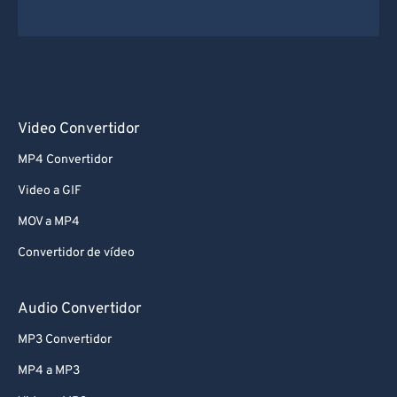
67
67
68
68
69
69
70
70
Video Convertidor
71
71
MP4 Convertidor
72
72
73
73
Video a GIF
74
74
MOV a MP4
75
75
Convertidor de vídeo
76
76
Audio Convertidor
77
77
MP3 Convertidor
78
78
MP4 a MP3
79
79