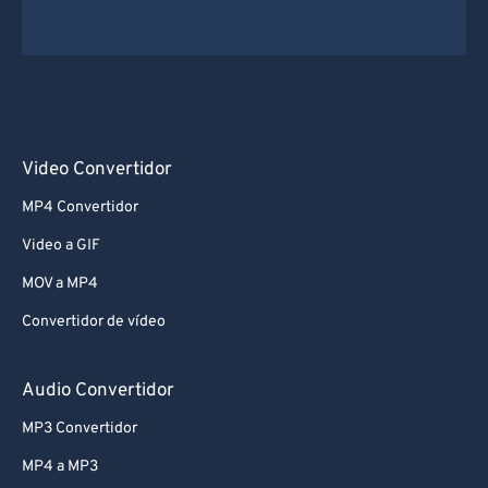
67
67
68
68
69
69
70
70
71
71
Video Convertidor
72
72
MP4 Convertidor
73
73
Video a GIF
74
74
MOV a MP4
75
75
Convertidor de vídeo
76
76
Audio Convertidor
77
77
78
78
MP3 Convertidor
79
79
MP4 a MP3