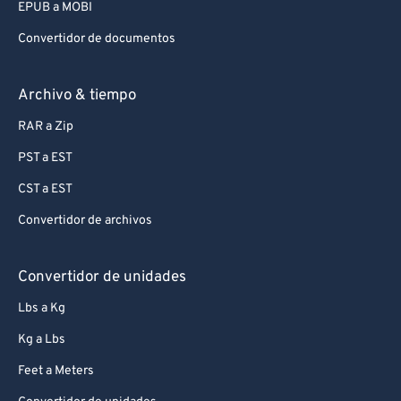
93
93
EPUB a MOBI
94
94
Convertidor de documentos
95
95
Archivo & tiempo
96
96
97
97
RAR a Zip
98
98
PST a EST
99
99
CST a EST
Convertidor de archivos
Convertidor de unidades
Lbs a Kg
Kg a Lbs
Feet a Meters