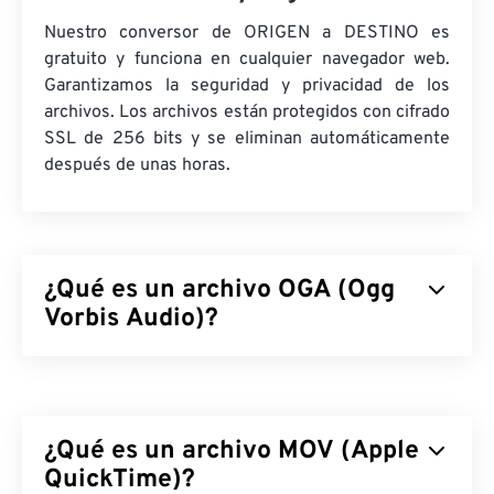
Nuestro conversor de ORIGEN a DESTINO es
gratuito y funciona en cualquier navegador web.
Garantizamos la seguridad y privacidad de los
archivos. Los archivos están protegidos con cifrado
SSL de 256 bits y se eliminan automáticamente
después de unas horas.
¿Qué es un archivo OGA (Ogg
Vorbis Audio)?
Ogg Vorbis Audio (OGA) es un contenedor
multimedia y formato de compresión para archivos
de audio. Su nombre representa la funcionalidad
¿Qué es un archivo MOV (Apple
básica de OGA: «Ogg» es el nombre del
contenedor y «Vorbis» el del mecanismo de
QuickTime)?