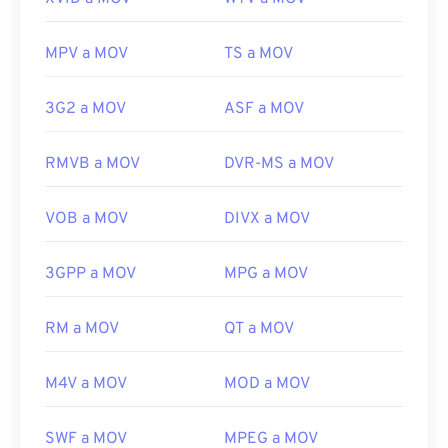
MPV a MOV
TS a MOV
3G2 a MOV
ASF a MOV
RMVB a MOV
DVR-MS a MOV
VOB a MOV
DIVX a MOV
3GPP a MOV
MPG a MOV
RM a MOV
QT a MOV
00
00
00
00
00
00
00
00
M4V a MOV
MOD a MOV
00
00
00
00
00
00
00
00
SWF a MOV
MPEG a MOV