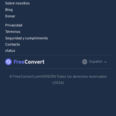
Sobre nosotros
Blog
Donar
Privacidad
Términos
Seguridad y cumplimiento
Contacto
status
Español
English
Deutsch
© FreeConvert.comVERSIÓN Todos los derechos reservados
(2026)
Español
Français
Português
Italiano