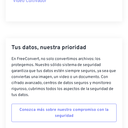
Video Cultivador
41
41
41
41
41
41
42
42
42
42
42
42
43
43
43
43
43
43
44
44
44
44
44
44
Tus datos, nuestra prioridad
45
45
45
45
45
45
46
46
46
46
46
46
En FreeConvert, no solo convertimos archivos: los
protegemos. Nuestro sólido sistema de seguridad
47
47
47
47
47
47
garantiza que tus datos estén siempre seguros, ya sea que
48
48
48
48
48
48
conviertas una imagen, un video o un documento. Con
cifrado avanzado, centros de datos seguros y monitoreo
49
49
49
49
49
49
riguroso, cubrimos todos los aspectos de la seguridad de
tus datos.
50
50
50
50
50
50
51
51
51
51
51
51
Conozca más sobre nuestro compromiso con la
52
52
52
52
52
52
seguridad
53
53
53
53
53
53