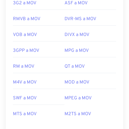
3G2 a MOV
ASF a MOV
RMVB a MOV
DVR-MS a MOV
VOB a MOV
DIVX a MOV
00
00
00
00
00
00
00
00
3GPP a MOV
MPG a MOV
00
00
00
00
00
00
00
00
RM a MOV
QT a MOV
01
01
01
01
01
01
01
01
M4V a MOV
MOD a MOV
02
02
02
02
02
02
02
02
03
03
03
03
03
03
03
03
SWF a MOV
MPEG a MOV
04
04
04
04
04
04
04
04
05
05
05
05
05
05
05
05
MTS a MOV
M2TS a MOV
06
06
06
06
06
06
06
06