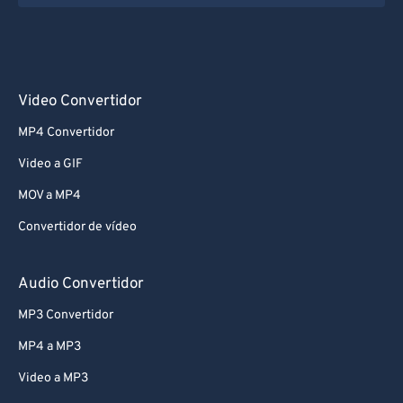
73
73
74
74
75
75
Video Convertidor
76
76
MP4 Convertidor
77
77
Video a GIF
78
78
MOV a MP4
79
79
Convertidor de vídeo
80
80
81
81
Audio Convertidor
82
82
MP3 Convertidor
83
83
MP4 a MP3
84
84
Video a MP3
85
85