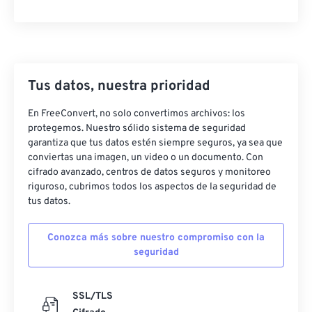
47
47
47
47
47
47
48
48
48
48
48
48
49
49
49
49
49
49
Tus datos, nuestra prioridad
50
50
50
50
50
50
En FreeConvert, no solo convertimos archivos: los
51
51
51
51
51
51
protegemos. Nuestro sólido sistema de seguridad
52
52
52
52
52
52
garantiza que tus datos estén siempre seguros, ya sea que
conviertas una imagen, un video o un documento. Con
53
53
53
53
53
53
cifrado avanzado, centros de datos seguros y monitoreo
54
54
54
54
54
54
riguroso, cubrimos todos los aspectos de la seguridad de
tus datos.
55
55
55
55
55
55
56
56
56
56
56
56
Conozca más sobre nuestro compromiso con la
seguridad
57
57
57
57
57
57
58
58
58
58
58
58
SSL/TLS
59
59
59
59
59
59