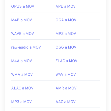
multimedia)
y ROSE Online. Estos tipos de archivo no están
OPUS a MOV
APE a MOV
https://mpv.io/
relacionados: uno está obsoleto y el otro está
relacionado con un juego en línea. Apple no
M4B a MOV
OGA a MOV
desarrolló estas tecnologías y no se abren en
QuickTime.
WAVE a MOV
MP2 a MOV
Desarrollado por:
Apple Inc.
Lanzamiento inicial:
2001
raw-audio a MOV
OGG a MOV
Enlaces útiles:
M4A a MOV
FLAC a MOV
https://en.wikipedia.org/wiki/QuickTime_File_Format
https://developer.apple.com/library/archive/documen
CH203-BBCGDDDF
WMA a MOV
WAV a MOV
ALAC a MOV
AMR a MOV
MP3 a MOV
AAC a MOV