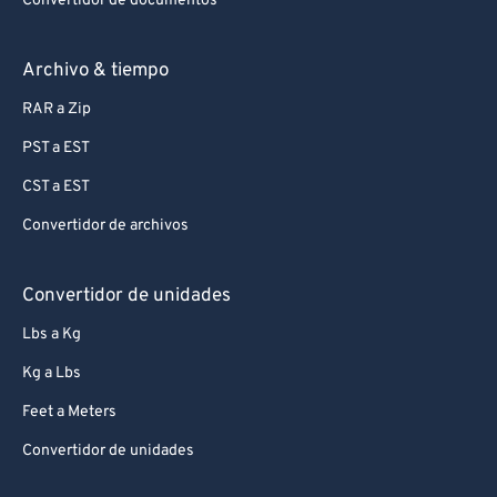
Convertidor de documentos
99
99
Archivo & tiempo
RAR a Zip
PST a EST
CST a EST
Convertidor de archivos
Convertidor de unidades
Lbs a Kg
Kg a Lbs
Feet a Meters
Convertidor de unidades