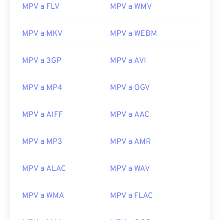
20
20
20
20
20
20
20
20
MPV a FLV
MPV a WMV
21
21
21
21
21
21
21
21
MPV a MKV
MPV a WEBM
22
22
22
22
22
22
22
22
23
23
23
23
23
23
23
23
MPV a 3GP
MPV a AVI
24
24
24
24
24
24
25
25
25
25
25
25
MPV a MP4
MPV a OGV
26
26
26
26
26
26
MPV a AIFF
MPV a AAC
27
27
27
27
27
27
28
28
28
28
28
28
MPV a MP3
MPV a AMR
29
29
29
29
29
29
MPV a ALAC
MPV a WAV
30
30
30
30
30
30
31
31
31
31
31
31
MPV a WMA
MPV a FLAC
32
32
32
32
32
32