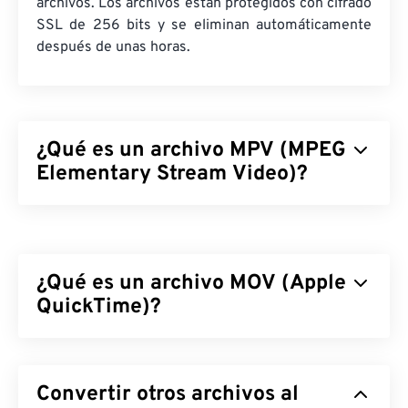
archivos. Los archivos están protegidos con cifrado
SSL de 256 bits y se eliminan automáticamente
después de unas horas.
¿Qué es un archivo MPV (MPEG
Elementary Stream Video)?
MPEG Elementary Stream Video (MPV) es un
reproductor multimedia gratuito y de código
abierto compatible con diversas plataformas,
¿Qué es un archivo MOV (Apple
incluyendo
Android
. Su característica distintiva es
un controlador en pantalla (
QuickTime)?
OSC
) que se controla
con el ratón.
Apple QuickTime (MOV) es un contenedor que
¿Cómo abrir un archivo MPV?
puede almacenar diversos tipos de archivos
Convertir otros archivos al
multimedia, incluyendo
3D
y
realidad virtual (RV)
.
La mejor manera de reproducir un archivo MPV es