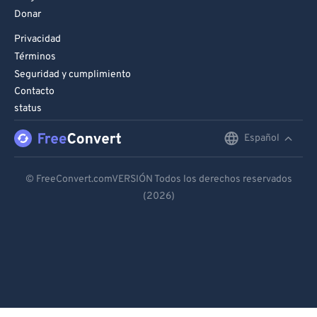
Donar
Privacidad
Términos
Seguridad y cumplimiento
Contacto
status
Español
English
Deutsch
© FreeConvert.comVERSIÓN Todos los derechos reservados
(2026)
Español
Français
Português
Italiano
Dutch