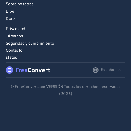
Sobre nosotros
Blog
Donar
Privacidad
Términos
Seguridad y cumplimiento
Contacto
status
Español
English
Deutsch
© FreeConvert.comVERSIÓN Todos los derechos reservados
(2026)
Español
Français
Português
Italiano