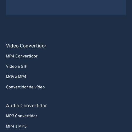
72
72
73
73
74
74
75
75
76
76
Video Convertidor
77
77
MP4 Convertidor
78
78
Video a GIF
79
79
MOV a MP4
80
80
Convertidor de vídeo
81
81
82
82
Audio Convertidor
83
83
MP3 Convertidor
84
84
MP4 a MP3