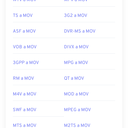
WTV a MOV
MPV a MOV
TS a MOV
3G2 a MOV
ASF a MOV
DVR-MS a MOV
VOB a MOV
DIVX a MOV
00
00
00
00
00
00
00
00
3GPP a MOV
MPG a MOV
00
00
00
00
00
00
00
00
RM a MOV
QT a MOV
01
01
01
01
01
01
01
01
02
02
02
02
02
02
02
02
M4V a MOV
MOD a MOV
03
03
03
03
03
03
03
03
SWF a MOV
MPEG a MOV
04
04
04
04
04
04
04
04
05
05
05
05
05
05
05
05
MTS a MOV
M2TS a MOV