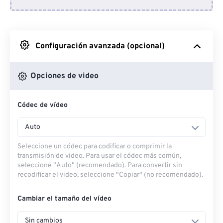
Desde Dropbox
Desde Google Drive
Configuración avanzada (opcional)
Desde OneDrive
Opciones de video
Códec de vídeo
Desde URL
Auto
Seleccione un códec para codificar o comprimir la
transmisión de video. Para usar el códec más común,
seleccione "Auto" (recomendado). Para convertir sin
recodificar el video, seleccione "Copiar" (no recomendado).
Cambiar el tamaño del vídeo
Sin cambios