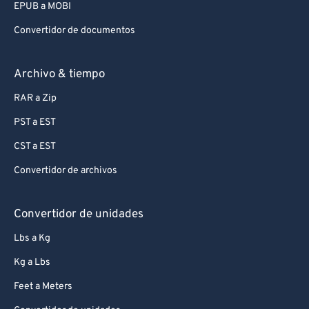
EPUB a MOBI
99
99
Convertidor de documentos
Archivo & tiempo
RAR a Zip
PST a EST
CST a EST
Convertidor de archivos
Convertidor de unidades
Lbs a Kg
Kg a Lbs
Feet a Meters