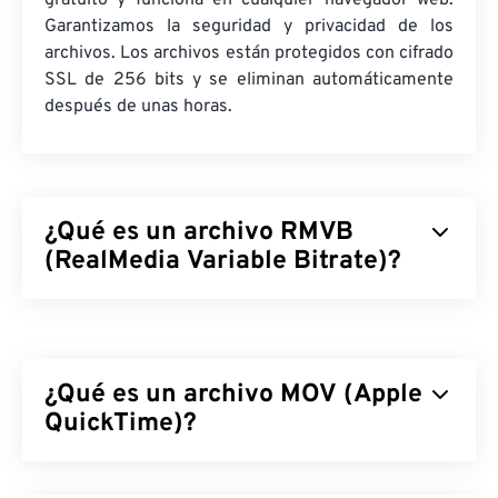
gratuito y funciona en cualquier navegador web.
Garantizamos la seguridad y privacidad de los
archivos. Los archivos están protegidos con cifrado
SSL de 256 bits y se eliminan automáticamente
después de unas horas.
¿Qué es un archivo RMVB
(RealMedia Variable Bitrate)?
RealMedia Variable Bitrate (
RMVB
) es una
extensión del formato contenedor multimedia
RealMedia. Utiliza compresión de tasa de bits
¿Qué es un archivo MOV (Apple
variable (VBR), lo que significa que ajusta el ancho
de banda según la dificultad o facilidad de
QuickTime)?
comprimir un segmento del contenido multimedia,
como escenas con mucha o poca acción.
Apple QuickTime (MOV) es un contenedor que