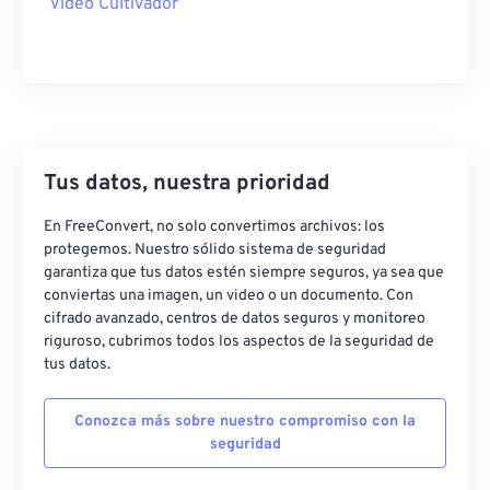
Video Cultivador
46
46
46
46
46
46
47
47
47
47
47
47
48
48
48
48
48
48
49
49
49
49
49
49
50
50
50
50
50
50
Tus datos, nuestra prioridad
51
51
51
51
51
51
En FreeConvert, no solo convertimos archivos: los
52
52
52
52
52
52
protegemos. Nuestro sólido sistema de seguridad
garantiza que tus datos estén siempre seguros, ya sea que
53
53
53
53
53
53
conviertas una imagen, un video o un documento. Con
cifrado avanzado, centros de datos seguros y monitoreo
54
54
54
54
54
54
riguroso, cubrimos todos los aspectos de la seguridad de
55
55
55
55
55
55
tus datos.
56
56
56
56
56
56
Conozca más sobre nuestro compromiso con la
57
57
57
57
57
57
seguridad
58
58
58
58
58
58