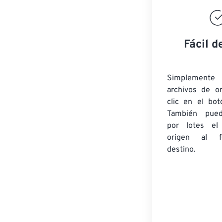
Fácil d
Simplement
archivos de o
clic en el bot
También pued
por lotes
el
origen
al fo
destino.