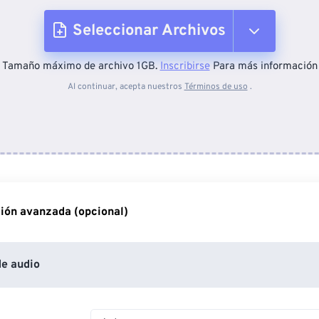
Seleccionar Archivos
Tamaño máximo de archivo 1GB.
Inscribirse
Para más información
Desde el dispositivo
Al continuar, acepta nuestros
Términos de uso
.
Desde Dropbox
Desde Google Drive
ión avanzada (opcional)
Desde OneDrive
e audio
Desde URL