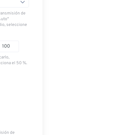
transmisión de
Auto"
dio, seleccione
carlo,
cciona el 50 %.
misión de