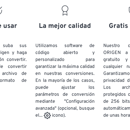
19
19
19
19
16
16
16
16
20
20
20
20
17
17
17
17
21
21
21
21
18
18
18
18
e usar
La mejor calidad
Gratis
22
22
22
22
19
19
19
19
23
23
23
23
20
20
20
20
e suba sus
Utilizamos software de
Nuestro c
24
24
24
rigen y haga
código abierto y
ORIGEN a
21
21
21
21
ón convertir.
personalizado para
gratuito 
25
25
25
22
22
22
22
e convertir
garantizar la máxima calidad
cualquier 
26
26
26
 archivo de
en nuestras conversiones.
23
23
23
23
Garantizamos
rmato de
En la mayoría de los casos,
privacidad d
27
27
27
24
24
24
puede ajustar los
Los arch
28
28
28
25
25
25
parámetros de conversión
protegidos 
mediante "Configuración
29
29
29
de 256 bits
26
26
26
avanzada" (opcional, busque
automática
30
30
30
27
27
27
de unas hora
el...
icono).
31
31
31
28
28
28