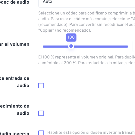
Auto
ódec de audio
Seleccione un códec para codificar o comprimir la 
audio. Para usar el códec más común, seleccione "
(recomendado). Para convertir sin recodificar el au
"Copiar" (no recomendado).
100
ar el volumen
El 100 % representa el volumen original. Para dupli
auméntalo al 200 %. Para reducirlo a la mitad, sele
de entrada de
audio
ecimiento de
audio
Habilite esta opción si desea invertir la trans
Audio inverso