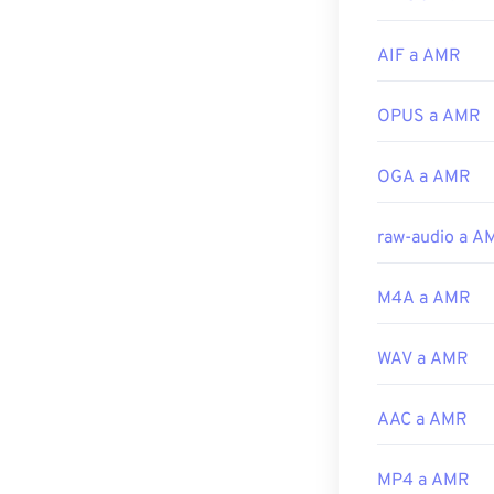
AMR están muy 
para archivos d
AIF a AMR
Desarrollado p
OPUS a AMR
Lanzamiento in
Enlaces útiles:
OGA a AMR
https://en.wik
https://www.ets
raw-audio a A
M4A a AMR
WAV a AMR
AAC a AMR
MP4 a AMR