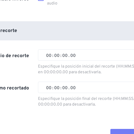
audio
 recorte
cio de recorte
00
:
00
:
00
.
00
Especifique la posición inicial del recorte (HH:MM:
en 00:00:00.00 para desactivarla.
00
00
00
00
01
01
01
01
mo recortado
00
:
00
:
00
.
00
02
02
02
02
Especifique la posición final del recorte (HH:MM:SS
00:00:00.00 para desactivarla.
03
03
03
03
00
00
00
00
04
04
04
04
01
01
01
01
05
05
05
05
02
02
02
02