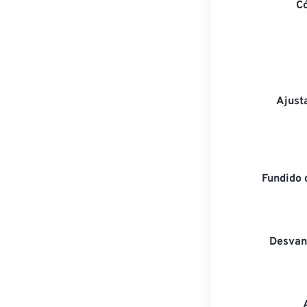
C
Ajust
Fundido 
Desvan