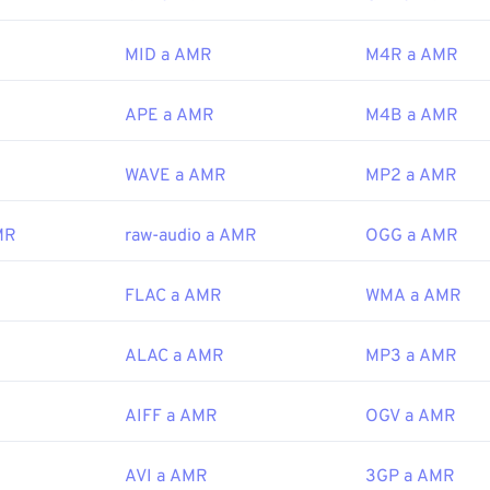
42
42
42
comprimidos y se centran en señales de banda estrecha, no 
46
46
46
43
43
43
e música.
MID a AMR
M4R a AMR
47
47
47
44
44
44
or:
Proyecto de Asociación de Tercera Generación (3GPP)
48
48
48
45
45
45
APE a AMR
M4B a AMR
icial:
1999
49
49
49
46
46
46
WAVE a AMR
MP2 a AMR
50
50
50
47
47
47
ipedia.org/wiki/Adaptive_Multi-Rate_audio_codec
51
51
51
48
48
48
i.org/
MR
raw-audio a AMR
OGG a AMR
52
52
52
49
49
49
53
53
53
FLAC a AMR
WMA a AMR
50
50
50
54
54
54
51
51
51
ALAC a AMR
MP3 a AMR
55
55
55
52
52
52
56
56
56
53
53
53
AIFF a AMR
OGV a AMR
57
57
57
54
54
54
AVI a AMR
3GP a AMR
58
58
58
55
55
55