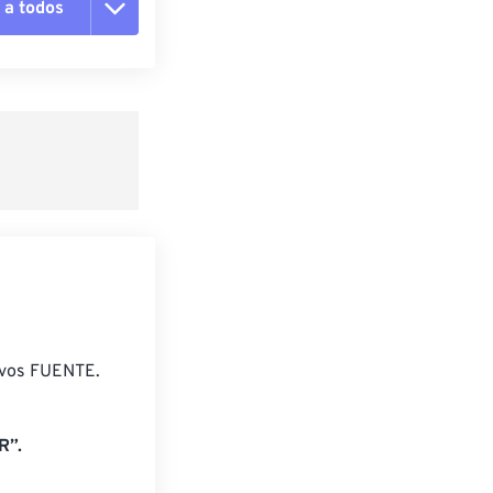
 a todos
pciones
 preestablecido
lecido
ivos FUENTE.
R”.