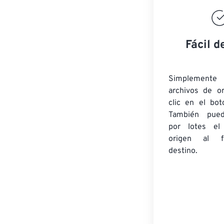
Fácil d
Simplement
archivos de o
clic en el bot
También pued
por lotes
el
origen
al fo
destino.