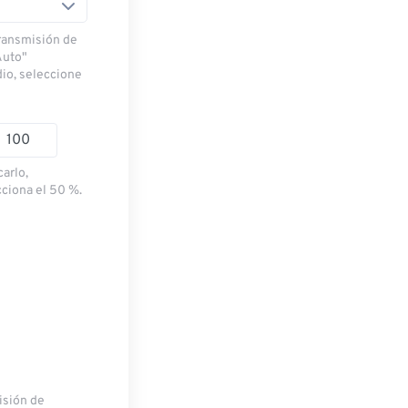
transmisión de
Auto"
dio, seleccione
carlo,
cciona el 50 %.
misión de