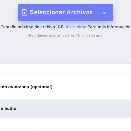
Seleccionar Archivos
Tamaño máximo de archivo 1GB.
Inscribirse
Para más información
Desde el dispositivo
Al continuar, acepta nuestros
Términos de uso
.
Desde Dropbox
Desde Google Drive
ión avanzada (opcional)
Desde OneDrive
e audio
Desde URL