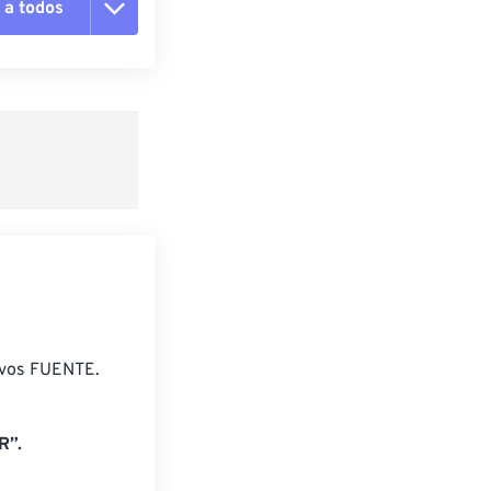
 a todos
pciones
 preestablecido
lecido
ivos FUENTE.
R”.