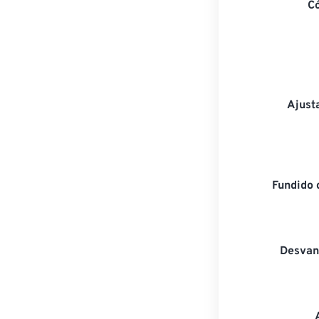
C
Ajust
Fundido 
Desvan