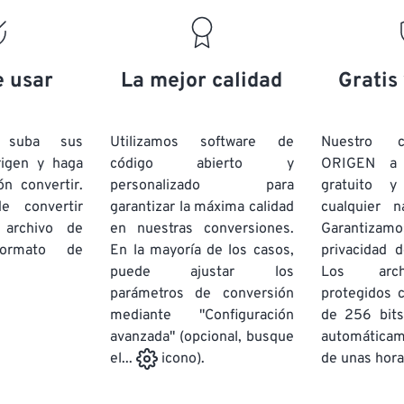
19
19
19
19
16
16
16
16
20
20
20
20
17
17
17
17
21
21
21
21
18
18
18
18
e usar
La mejor calidad
Gratis
22
22
22
22
19
19
19
19
23
23
23
23
20
20
20
20
e suba sus
Utilizamos software de
Nuestro c
24
24
24
rigen y haga
código abierto y
ORIGEN a
21
21
21
21
ón convertir.
personalizado para
gratuito 
25
25
25
22
22
22
22
e convertir
garantizar la máxima calidad
cualquier 
26
26
26
 archivo de
en nuestras conversiones.
23
23
23
23
Garantizamos
rmato de
En la mayoría de los casos,
privacidad d
27
27
27
24
24
24
puede ajustar los
Los arch
28
28
28
25
25
25
parámetros de conversión
protegidos 
mediante "Configuración
29
29
29
de 256 bits
26
26
26
avanzada" (opcional, busque
automática
30
30
30
27
27
27
de unas hora
el...
icono).
31
31
31
28
28
28