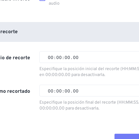
audio
 recorte
cio de recorte
00
:
00
:
00
.
00
Especifique la posición inicial del recorte (HH:MM:
en 00:00:00.00 para desactivarla.
00
00
00
00
01
01
01
01
mo recortado
00
:
00
:
00
.
00
02
02
02
02
Especifique la posición final del recorte (HH:MM:SS
00:00:00.00 para desactivarla.
03
03
03
03
00
00
00
00
04
04
04
04
01
01
01
01
05
05
05
05
02
02
02
02