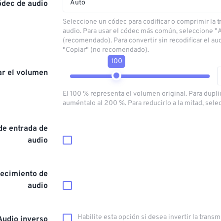
Auto
ódec de audio
Seleccione un códec para codificar o comprimir la 
audio. Para usar el códec más común, seleccione "
(recomendado). Para convertir sin recodificar el au
"Copiar" (no recomendado).
100
ar el volumen
El 100 % representa el volumen original. Para dupli
auméntalo al 200 %. Para reducirlo a la mitad, sele
de entrada de
audio
ecimiento de
audio
Habilite esta opción si desea invertir la trans
Audio inverso