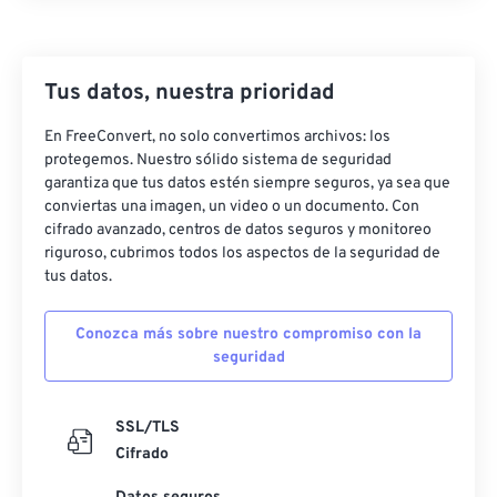
26
26
26
26
26
26
27
27
27
27
27
27
28
28
28
28
28
28
Tus datos, nuestra prioridad
29
29
29
29
29
29
En FreeConvert, no solo convertimos archivos: los
30
30
30
30
30
30
protegemos. Nuestro sólido sistema de seguridad
garantiza que tus datos estén siempre seguros, ya sea que
31
31
31
31
31
31
conviertas una imagen, un video o un documento. Con
cifrado avanzado, centros de datos seguros y monitoreo
32
32
32
32
32
32
riguroso, cubrimos todos los aspectos de la seguridad de
33
33
33
33
33
33
tus datos.
34
34
34
34
34
34
Conozca más sobre nuestro compromiso con la
35
35
35
35
35
35
seguridad
36
36
36
36
36
36
37
37
37
37
37
37
SSL/TLS
Cifrado
38
38
38
38
38
38