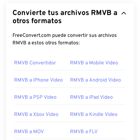
Convierte tus archivos RMVB a
otros formatos
FreeConvert.com puede convertir sus archivos
RMVB a estos otros formatos:
RMVB Convertidor
RMVB a Mobile Video
RMVB a iPhone Video
RMVB a Android Video
RMVB a PSP Video
RMVB a iPad Video
RMVB a Xbox Video
RMVB a Kindle Video
00
00
00
00
00
00
00
00
RMVB a MOV
RMVB a FLV