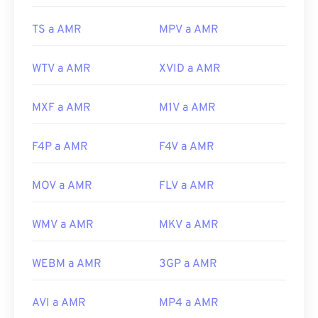
Desarrollado por:
Proyecto de Asociación de
Tercera Generación (3GPP)
TS a AMR
MPV a AMR
Lanzamiento inicial:
1999
WTV a AMR
XVID a AMR
Enlaces útiles:
https://en.wikipedia.org/wiki/Adaptive_Multi-
MXF a AMR
M1V a AMR
Rate_audio_codec
https://www.etsi.org/
F4P a AMR
F4V a AMR
MOV a AMR
FLV a AMR
WMV a AMR
MKV a AMR
WEBM a AMR
3GP a AMR
AVI a AMR
MP4 a AMR