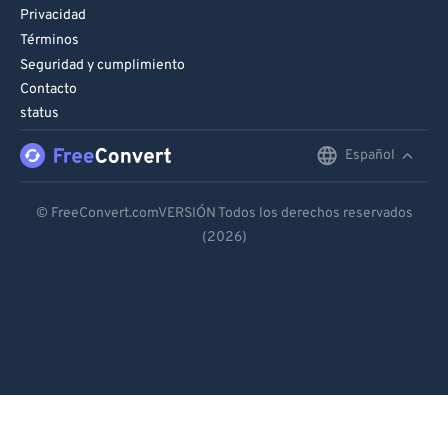
Privacidad
Términos
Seguridad y cumplimiento
Contacto
status
Español
English
Deutsch
© FreeConvert.comVERSIÓN Todos los derechos reservados
(2026)
Español
Français
Português
Italiano
Dutch
日本語