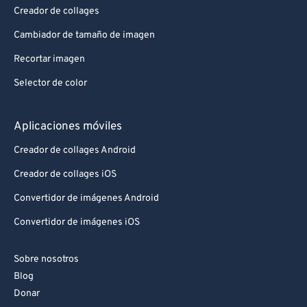
92
92
Creador de collages
93
93
Cambiador de tamaño de imagen
94
94
Recortar imagen
95
95
Selector de color
96
96
97
97
Aplicaciones móviles
98
98
Creador de collages Android
99
99
Creador de collages iOS
Convertidor de imágenes Android
Convertidor de imágenes iOS
Sobre nosotros
Blog
Donar