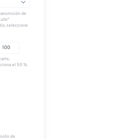
transmisión de
Auto"
dio, seleccione
carlo,
cciona el 50 %.
misión de