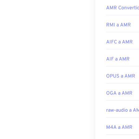
archivo contie
AMR Converti
Dado que los a
2 (paquete de 
mensajes MMS, 
Desarrollado p
abre con
VLC M
RMI a AMR
Lanzamiento in
Otros programa
AIFC a AMR
archivos AMR. 
Enlaces útiles:
AMR están muy 
https://en.wik
para archivos d
AIF a AMR
https://en.wik
Desarrollado p
OPUS a AMR
Lanzamiento in
Enlaces útiles:
OGA a AMR
https://en.wik
https://www.ets
raw-audio a A
M4A a AMR