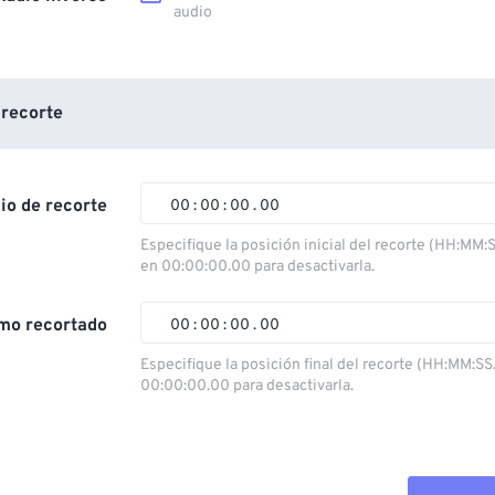
audio
 recorte
cio de recorte
00
:
00
:
00
.
00
Especifique la posición inicial del recorte (HH:MM:
en 00:00:00.00 para desactivarla.
00
00
00
00
01
01
01
01
mo recortado
00
:
00
:
00
.
00
02
02
02
02
Especifique la posición final del recorte (HH:MM:SS
00:00:00.00 para desactivarla.
03
03
03
03
00
00
00
00
04
04
04
04
01
01
01
01
05
05
05
05
02
02
02
02