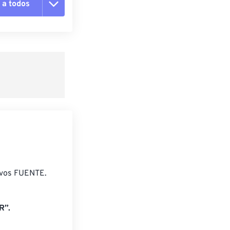
 a todos
pciones
 preestablecido
lecido
ivos FUENTE.
R”.