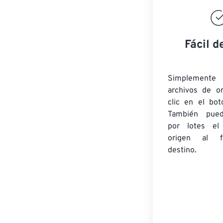
Fácil d
Simplement
archivos de o
clic en el bot
También pued
por lotes
el
origen
al fo
destino.