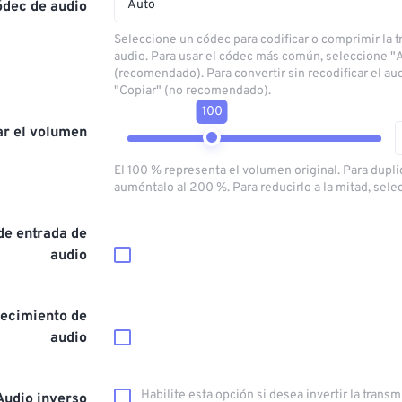
Auto
ódec de audio
Seleccione un códec para codificar o comprimir la 
audio. Para usar el códec más común, seleccione "
(recomendado). Para convertir sin recodificar el au
"Copiar" (no recomendado).
100
ar el volumen
El 100 % representa el volumen original. Para dupli
auméntalo al 200 %. Para reducirlo a la mitad, sele
de entrada de
audio
ecimiento de
audio
Habilite esta opción si desea invertir la trans
Audio inverso