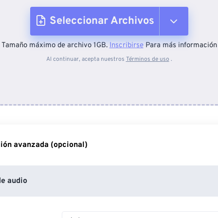
Seleccionar Archivos
Tamaño máximo de archivo 1GB.
Inscribirse
Para más información
Desde el dispositivo
Al continuar, acepta nuestros
Términos de uso
.
Desde Dropbox
Desde Google Drive
ión avanzada (opcional)
Desde OneDrive
e audio
Desde URL