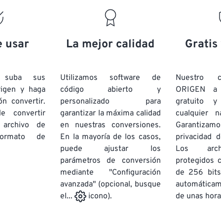
19
19
19
19
16
16
16
16
20
20
20
20
17
17
17
17
21
21
21
21
18
18
18
18
e usar
La mejor calidad
Gratis
22
22
22
22
19
19
19
19
23
23
23
23
20
20
20
20
e suba sus
Utilizamos software de
Nuestro c
24
24
24
rigen y haga
código abierto y
ORIGEN a
21
21
21
21
ón convertir.
personalizado para
gratuito 
25
25
25
22
22
22
22
e convertir
garantizar la máxima calidad
cualquier 
26
26
26
 archivo de
en nuestras conversiones.
23
23
23
23
Garantizamos
rmato de
En la mayoría de los casos,
privacidad d
27
27
27
24
24
24
puede ajustar los
Los arch
28
28
28
25
25
25
parámetros de conversión
protegidos 
mediante "Configuración
29
29
29
de 256 bits
26
26
26
avanzada" (opcional, busque
automática
30
30
30
27
27
27
de unas hora
el...
icono).
31
31
31
28
28
28