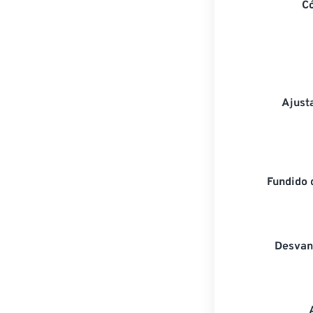
C
Ajust
Fundido 
Desvan