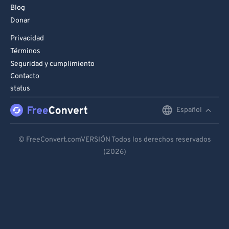
Blog
Donar
Privacidad
Términos
Seguridad y cumplimiento
Contacto
status
Español
English
Deutsch
© FreeConvert.comVERSIÓN Todos los derechos reservados
(2026)
Español
Français
Português
Italiano