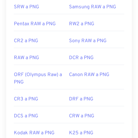
especialmente un fondo transparente.
SRW a PNG
Samsung RAW a PNG
Desarrollado por:
PNG Development Group
Pentax RAW a PNG
RW2 a PNG
Lanzamiento inicial:
1 de octubre de 1996
CR2 a PNG
Sony RAW a PNG
Enlaces útiles:
Artículo de LifeWire sobre los PNG
RAW a PNG
DCR a PNG
Artículo de Wiki sobre PNG
Herramientas PNG relacionadas:
ORF (Olympus Raw) a
Canon RAW a PNG
PNG
Utilice nuestro
Selector de color
para elegir
colores de las imágenes
CR3 a PNG
DRF a PNG
DCS a PNG
CRW a PNG
Kodak RAW a PNG
K25 a PNG