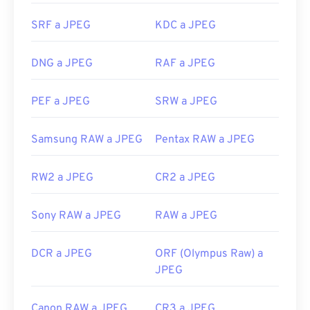
navegadores web populares como
Chrome
,
aplicaciones de Microsoft como
Microsoft Photos
y
SRF a JPEG
KDC a JPEG
aplicaciones de Mac OS como
Apple Preview
.
Desarrollado por:
Joint Photographic Experts
DNG a JPEG
RAF a JPEG
Group
PEF a JPEG
SRW a JPEG
Lanzamiento inicial:
18 de septiembre de 1992
Enlaces útiles:
Samsung RAW a JPEG
Pentax RAW a JPEG
https://en.wikipedia.org/wiki/JPEG
https://www.lifewire.com/jpg-jpeg-file-4139913
RW2 a JPEG
CR2 a JPEG
Sony RAW a JPEG
RAW a JPEG
DCR a JPEG
ORF (Olympus Raw) a
JPEG
Canon RAW a JPEG
CR3 a JPEG