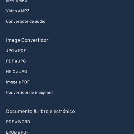
MP4 a MP3
Video a MP3
Convertidor de audio
Image Convertidor
JPG a PDF
PDF a JPG
HEIC a JPG
Image a PDF
Convertidor de imágenes
Documento & libro electrónico
PDF a WORD
EPUB a PDF