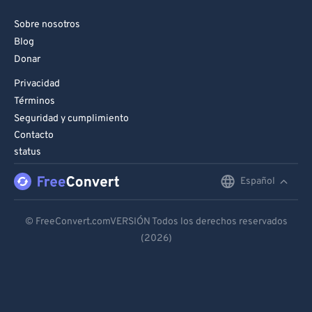
Sobre nosotros
Blog
Donar
Privacidad
Términos
Seguridad y cumplimiento
Contacto
status
Español
English
Deutsch
© FreeConvert.comVERSIÓN Todos los derechos reservados
(2026)
Español
Français
Português