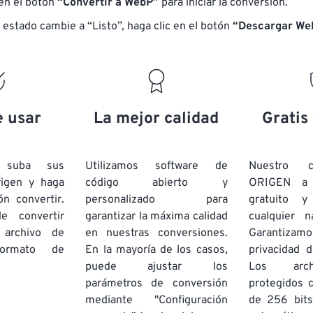
 en el botón
“Convertir a WebP”
para iniciar la conversión.
 estado cambie a “Listo”, haga clic en el botón
“Descargar We
e usar
La mejor calidad
Gratis
e suba sus
Utilizamos software de
Nuestro c
rigen y haga
código abierto y
ORIGEN a
ón convertir.
personalizado para
gratuito 
e convertir
garantizar la máxima calidad
cualquier 
 archivo de
en nuestras conversiones.
Garantizamos
rmato de
En la mayoría de los casos,
privacidad d
puede ajustar los
Los arch
parámetros de conversión
protegidos 
mediante "Configuración
de 256 bits