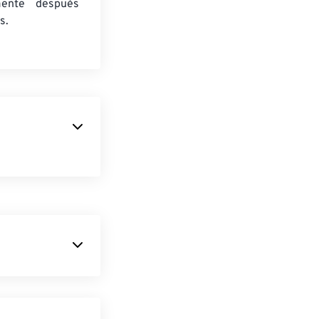
mente después
s.
le adoptó en
 menos espacio
EIF se basan en
a
para crear
emas operativos
P son hasta un
ta Previa de