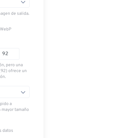
magen de salida.
n WebP
ón, pero una
(92) ofrece un
ión.
pido a
n mayor tamaño
s datos