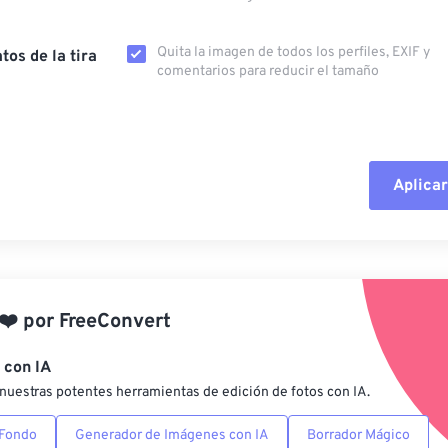
Quita la imagen de todos los perfiles, EXIF ​​y
tos de la tira
comentarios para reducir el tamaño
Aplicar
Restablecer todas las o
Aplicar desde el ajuste
❤️
por
FreeConvert
Guardar como preestab
 con IA
nuestras potentes herramientas de edición de fotos con IA.
 Fondo
Generador de Imágenes con IA
Borrador Mágico