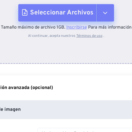
Seleccionar Archivos
Tamaño máximo de archivo 1GB.
Inscribirse
Para más información
Desde el dispositivo
Al continuar, acepta nuestros
Términos de uso
.
Desde Dropbox
Desde Google Drive
ión avanzada (opcional)
Desde OneDrive
de imagen
Desde URL