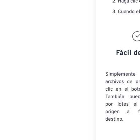
Haga clic
Cuando el
Fácil d
Simplement
archivos de o
clic en el bot
También pued
por lotes
el
origen
al fo
destino.