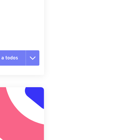
 a todos
pciones
 preestablecido
lecido