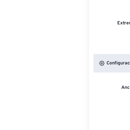
Extre
Configurac
Anc