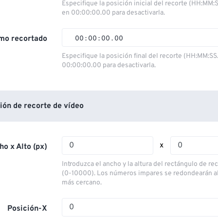
00
00
00
00
Especifique la posición inicial del recorte (HH:MM:
en 00:00:00.00 para desactivarla.
01
01
01
01
02
02
02
02
mo recortado
00
:
00
:
00
.
00
03
03
03
03
00
00
00
00
Especifique la posición final del recorte (HH:MM:SS
00:00:00.00 para desactivarla.
04
04
04
04
01
01
01
01
05
05
05
05
02
02
02
02
06
06
06
06
03
03
03
03
ión de recorte de vídeo
07
07
07
07
04
04
04
04
08
08
08
08
05
05
05
05
x
ho x Alto (px)
09
09
09
09
06
06
06
06
Introduzca el ancho y la altura del rectángulo de re
10
10
10
10
07
07
07
07
(0-10000). Los números impares se redondearán a
más cercano.
11
11
11
11
08
08
08
08
12
12
12
12
09
09
09
09
Posición-X