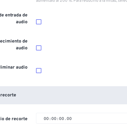
auméntalo al 200 %. Para reducirlo a la mitad, sele
de entrada de
audio
ecimiento de
audio
liminar audio
 recorte
cio de recorte
00
:
00
:
00
.
00