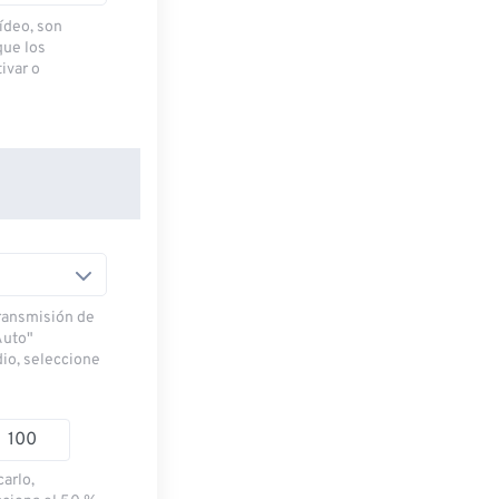
ídeo, son
que los
ivar o
transmisión de
Auto"
dio, seleccione
carlo,