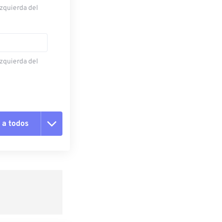
izquierda del
izquierda del
 a todos
pciones
 preestablecido
lecido