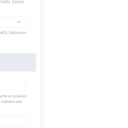
SS.MS). Déjela
.MS). Déjela en
corte en píxeles
l número par