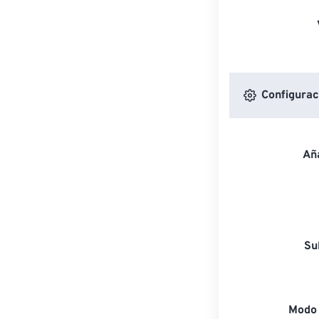
Configuraci
Aña
Su
Modo 