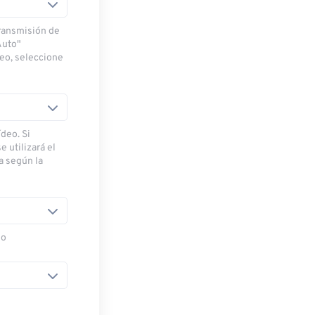
transmisión de
Auto"
deo, seleccione
deo. Si
e utilizará el
ra según la
eo