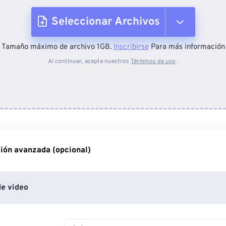
Seleccionar Archivos
Tamaño máximo de archivo 1GB.
Inscribirse
Para más información
Desde el dispositivo
Al continuar, acepta nuestros
Términos de uso
.
Desde Dropbox
Desde Google Drive
ión avanzada (opcional)
Desde OneDrive
e video
Desde URL