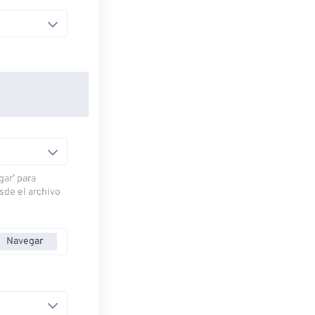
gar’ para
esde el archivo
Navegar