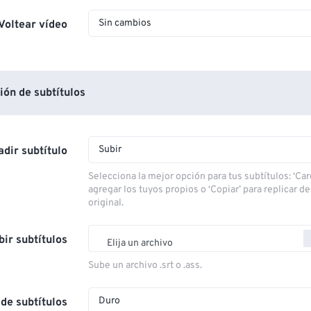
Sin cambios
Voltear vídeo
ón de subtítulos
Subir
dir subtítulo
Selecciona la mejor opción para tus subtítulos: ‘Car
agregar los tuyos propios o ‘Copiar’ para replicar d
original.
bir subtítulos
Elija un archivo
Sube un archivo .srt o .ass.
Duro
de subtítulos