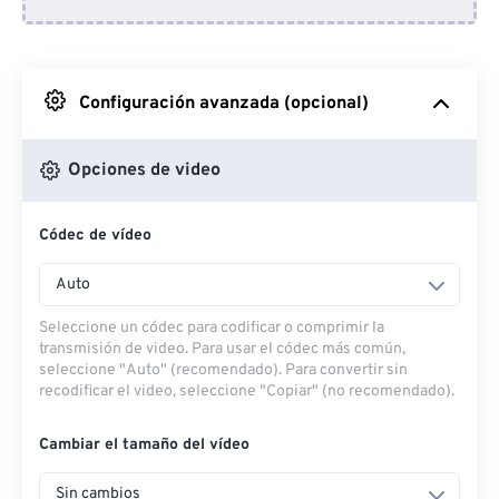
Desde Dropbox
Desde Google Drive
Configuración avanzada (opcional)
Desde OneDrive
Opciones de video
Códec de vídeo
Desde URL
Auto
Seleccione un códec para codificar o comprimir la
transmisión de video. Para usar el códec más común,
seleccione "Auto" (recomendado). Para convertir sin
recodificar el video, seleccione "Copiar" (no recomendado).
Cambiar el tamaño del vídeo
Sin cambios