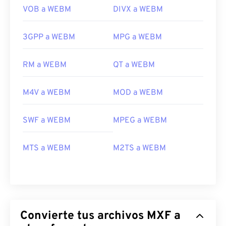
VOB a WEBM
DIVX a WEBM
3GPP a WEBM
MPG a WEBM
00
00
00
00
00
00
00
00
RM a WEBM
QT a WEBM
00
00
00
00
00
00
00
00
M4V a WEBM
MOD a WEBM
01
01
01
01
01
01
01
01
02
02
02
02
02
02
02
02
SWF a WEBM
MPEG a WEBM
03
03
03
03
03
03
03
03
MTS a WEBM
M2TS a WEBM
04
04
04
04
04
04
04
04
05
05
05
05
05
05
05
05
06
06
06
06
06
06
06
06
07
07
07
07
07
07
07
07
Convierte tus archivos MXF a
08
08
08
08
08
08
08
08