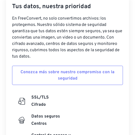
48
48
48
48
48
48
Tus datos, nuestra prioridad
49
49
49
49
49
49
En FreeConvert, no solo convertimos archivos: los
50
50
50
50
50
50
protegemos. Nuestro sólido sistema de seguridad
51
51
51
51
51
51
garantiza que tus datos estén siempre seguros, ya sea que
conviertas una imagen, un video o un documento. Con
52
52
52
52
52
52
cifrado avanzado, centros de datos seguros y monitoreo
riguroso, cubrimos todos los aspectos de la seguridad de
53
53
53
53
53
53
tus datos.
54
54
54
54
54
54
55
55
55
55
55
55
Conozca más sobre nuestro compromiso con la
seguridad
56
56
56
56
56
56
57
57
57
57
57
57
SSL/TLS
58
58
58
58
58
58
Cifrado
59
59
59
59
59
59
Datos seguros
60
60
Centros
61
61