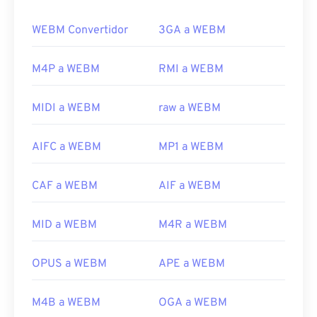
códecs
VP8
o
VP9
, ​​y audio con códecs
Vorbis
u
Opus
.
WEBM Convertidor
3GA a WEBM
¿Cómo abrir un archivo WEBM?
M4P a WEBM
RMI a WEBM
Los reproductores multimedia VLC
y
MPlayer
pueden abrir archivos WEBM en cualquier sistema
MIDI a WEBM
raw a WEBM
operativo. Otras buenas opciones para abrir WEBM
son
Winamp
para Microsoft Windows y
Elmedia
AIFC a WEBM
MP1 a WEBM
para Mac OS X.
Los navegadores de Microsoft no tienen
códecs
CAF a WEBM
AIF a WEBM
WebM integrados. Por lo tanto,
instálelos
por
separado. Sin embargo, la mayoría de los
navegadores admiten archivos WEBM.
MID a WEBM
M4R a WEBM
Desarrollado por:
Google
;
CoreCodec, Inc
.
OPUS a WEBM
APE a WEBM
Lanzamiento inicial:
2010
Enlaces útiles:
M4B a WEBM
OGA a WEBM