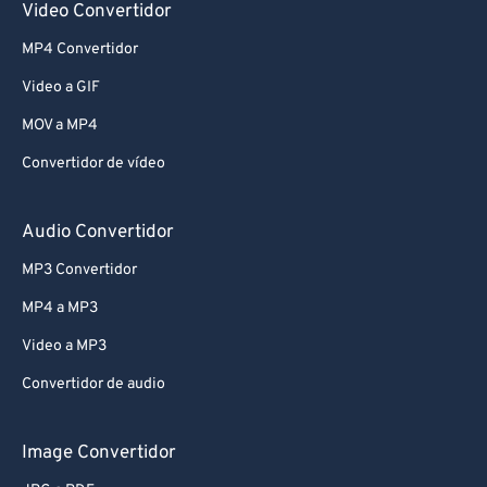
Video Convertidor
75
75
MP4 Convertidor
76
76
Video a GIF
77
77
MOV a MP4
78
78
Convertidor de vídeo
79
79
80
80
Audio Convertidor
81
81
MP3 Convertidor
82
82
MP4 a MP3
83
83
Video a MP3
84
84
Convertidor de audio
85
85
86
86
Image Convertidor
87
87