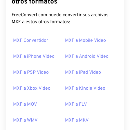
otros formatos
09
09
09
09
09
09
09
09
FreeConvert.com puede convertir sus archivos
10
10
10
10
10
10
10
10
MXF a estos otros formatos:
11
11
11
11
11
11
11
11
12
12
12
12
12
12
12
12
MXF Convertidor
MXF a Mobile Video
13
13
13
13
13
13
13
13
14
14
14
14
14
14
14
14
MXF a iPhone Video
MXF a Android Video
15
15
15
15
15
15
15
15
MXF a PSP Video
MXF a iPad Video
16
16
16
16
16
16
16
16
17
17
17
17
17
17
17
17
MXF a Xbox Video
MXF a Kindle Video
18
18
18
18
18
18
18
18
19
19
19
19
19
19
19
19
MXF a MOV
MXF a FLV
20
20
20
20
20
20
20
20
MXF a WMV
MXF a MKV
21
21
21
21
21
21
21
21