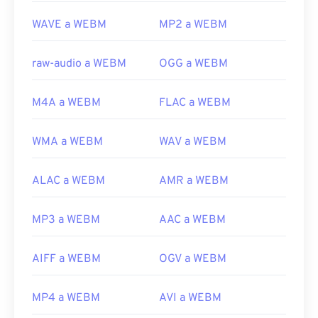
https://en.wikipedia.org/wiki/WebM
WAVE a WEBM
MP2 a WEBM
https://tools.google.com/dlpage/webmmf/
raw-audio a WEBM
OGG a WEBM
M4A a WEBM
FLAC a WEBM
WMA a WEBM
WAV a WEBM
ALAC a WEBM
AMR a WEBM
MP3 a WEBM
AAC a WEBM
AIFF a WEBM
OGV a WEBM
MP4 a WEBM
AVI a WEBM