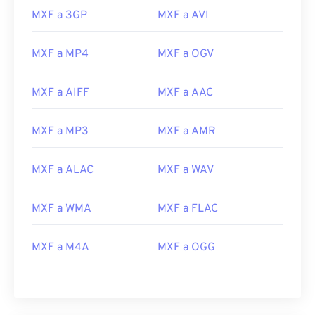
22
22
22
22
22
22
22
22
MXF a 3GP
MXF a AVI
23
23
23
23
23
23
23
23
MXF a MP4
MXF a OGV
24
24
24
24
24
24
25
25
25
25
25
25
MXF a AIFF
MXF a AAC
26
26
26
26
26
26
27
27
27
27
27
27
MXF a MP3
MXF a AMR
28
28
28
28
28
28
MXF a ALAC
MXF a WAV
29
29
29
29
29
29
30
30
30
30
30
30
MXF a WMA
MXF a FLAC
31
31
31
31
31
31
MXF a M4A
MXF a OGG
32
32
32
32
32
32
33
33
33
33
33
33
34
34
34
34
34
34