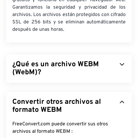
gratuito y funciona en cualquier navegador web.
Garantizamos la seguridad y privacidad de los
archivos. Los archivos están protegidos con cifrado
SSL de 256 bits y se eliminan automáticamente
después de unas horas.
¿Qué es un archivo WEBM
(WebM)?
WebM (WEBM) es un contenedor de archivos
con
licencia libre
diseñado para la web. Originalmente,
Convertir otros archivos al
fue diseñado para ser compatible con HTML5.
Admite capítulos, subtítulos, etiquetas de
formato WEBM
metadatos, streaming, archivos adjuntos, códecs
3D, contenedores 3D y reproductores de hardware.
FreeConvert.com puede convertir sus otros
WEBM comprime transmisiones de vídeo con
archivos al formato WEBM :