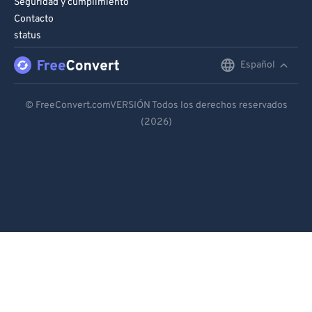
Seguridad y cumplimiento
Contacto
status
Español
English
Deutsch
© FreeConvert.comVERSIÓN Todos los derechos reservados
(2026)
Español
Français
Português
Italiano
Dutch
日本語
简体中文