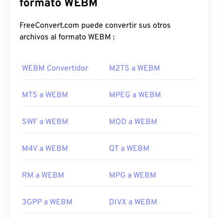
Admite capítulos, subtítulos, etiquetas de
formato WEBM
metadatos, streaming, archivos adjuntos, códecs
3D, contenedores 3D y reproductores de hardware.
FreeConvert.com puede convertir sus otros
WEBM comprime transmisiones de vídeo con
archivos al formato WEBM :
códecs
VP8
o
VP9
, ​​y audio con códecs
Vorbis
u
Opus
.
WEBM Convertidor
M2TS a WEBM
¿Cómo abrir un archivo WEBM?
MTS a WEBM
MPEG a WEBM
Los reproductores multimedia VLC
y
MPlayer
pueden abrir archivos WEBM en cualquier sistema
SWF a WEBM
MOD a WEBM
operativo. Otras buenas opciones para abrir WEBM
son
Winamp
para Microsoft Windows y
Elmedia
M4V a WEBM
QT a WEBM
para Mac OS X.
Los navegadores de Microsoft no tienen
códecs
RM a WEBM
MPG a WEBM
WebM integrados. Por lo tanto,
instálelos
por
separado. Sin embargo, la mayoría de los
navegadores admiten archivos WEBM.
3GPP a WEBM
DIVX a WEBM