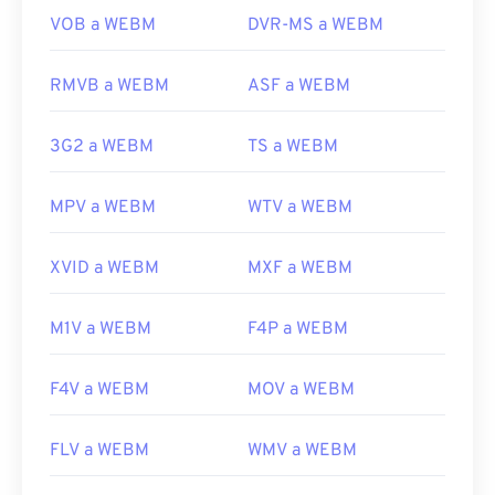
Desarrollado por:
Google
;
CoreCodec, Inc
.
VOB a WEBM
DVR-MS a WEBM
Lanzamiento inicial:
2010
Enlaces útiles:
RMVB a WEBM
ASF a WEBM
https://en.wikipedia.org/wiki/WebM
3G2 a WEBM
TS a WEBM
https://tools.google.com/dlpage/webmmf/
MPV a WEBM
WTV a WEBM
XVID a WEBM
MXF a WEBM
M1V a WEBM
F4P a WEBM
F4V a WEBM
MOV a WEBM
FLV a WEBM
WMV a WEBM