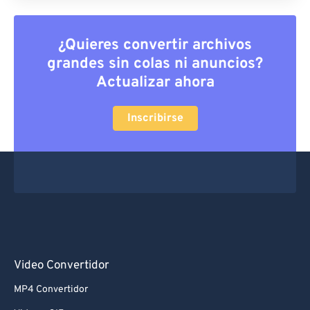
63
63
64
64
¿Quieres convertir archivos
65
65
grandes sin colas ni anuncios?
Actualizar ahora
66
66
67
67
Inscribirse
68
68
69
69
70
70
71
71
72
72
73
73
Video Convertidor
74
74
MP4 Convertidor
75
75