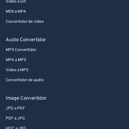
Video a GIF
76
76
MOV a MP4
77
77
Convertidor de vídeo
78
78
79
79
Audio Convertidor
80
80
MP3 Convertidor
81
81
MP4 a MP3
82
82
Video a MP3
83
83
Convertidor de audio
84
84
85
85
Image Convertidor
86
86
JPG a PDF
87
87
PDF a JPG
88
88
HEIC a JPG