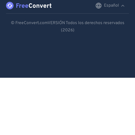
Español
English
Deutsch
© FreeConvert.comVERSIÓN Todos los derechos reservados
(2026)
Español
Français
Português
Italiano
Dutch
日本語
简体中文
繁體中文
한국어