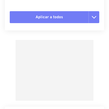
Aplicar a todos
Restablecer todas las opciones
Aplicar desde el ajuste preestablecido
Guardar como preestablecido