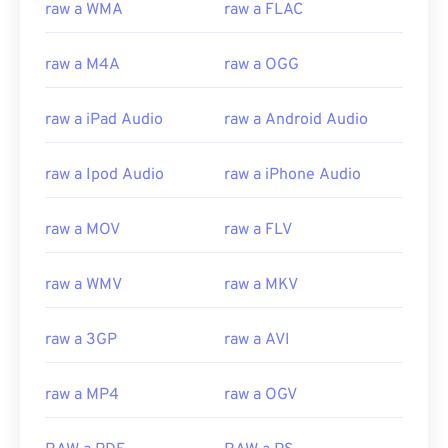
10
10
10
10
10
10
10
10
raw a WMA
raw a FLAC
11
11
11
11
11
11
11
11
raw a M4A
raw a OGG
12
12
12
12
12
12
12
12
13
13
13
13
13
13
13
13
raw a iPad Audio
raw a Android Audio
14
14
14
14
14
14
14
14
raw a Ipod Audio
raw a iPhone Audio
15
15
15
15
15
15
15
15
16
16
16
16
16
16
16
16
raw a MOV
raw a FLV
17
17
17
17
17
17
17
17
18
18
18
18
18
18
18
18
raw a WMV
raw a MKV
19
19
19
19
19
19
19
19
raw a 3GP
raw a AVI
20
20
20
20
20
20
20
20
21
21
21
21
21
21
21
21
raw a MP4
raw a OGV
22
22
22
22
22
22
22
22