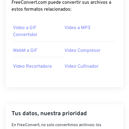
FreeConvert.com puede convertir sus archivos a
37
37
37
37
37
37
estos formatos relacionados:
38
38
38
38
38
38
Video a GIF
Video a MP3
39
39
39
39
39
39
Convertidor
40
40
40
40
40
40
41
41
41
41
41
41
WebM a GIF
Video Compresor
42
42
42
42
42
42
Video Recortadora
Video Cultivador
43
43
43
43
43
43
44
44
44
44
44
44
45
45
45
45
45
45
46
46
46
46
46
46
47
47
47
47
47
47
Tus datos, nuestra prioridad
48
48
48
48
48
48
En FreeConvert, no solo convertimos archivos: los
49
49
49
49
49
49