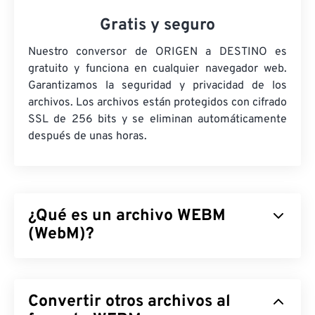
Gratis y seguro
Nuestro conversor de ORIGEN a DESTINO es
gratuito y funciona en cualquier navegador web.
Garantizamos la seguridad y privacidad de los
archivos. Los archivos están protegidos con cifrado
SSL de 256 bits y se eliminan automáticamente
después de unas horas.
¿Qué es un archivo WEBM
(WebM)?
WebM (WEBM) es un contenedor de archivos
con
licencia libre
diseñado para la web. Originalmente,
Convertir otros archivos al
fue diseñado para ser compatible con HTML5.