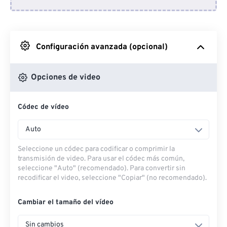
Desde Dropbox
Desde Google Drive
Configuración avanzada (opcional)
Desde OneDrive
Opciones de video
Códec de vídeo
Desde URL
Auto
Seleccione un códec para codificar o comprimir la
transmisión de video. Para usar el códec más común,
seleccione "Auto" (recomendado). Para convertir sin
recodificar el video, seleccione "Copiar" (no recomendado).
Cambiar el tamaño del vídeo
Sin cambios