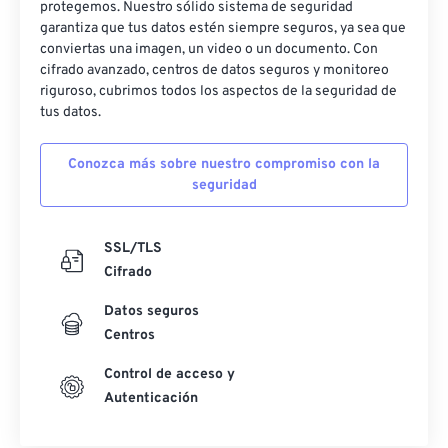
protegemos. Nuestro sólido sistema de seguridad
50
50
50
50
50
50
garantiza que tus datos estén siempre seguros, ya sea que
conviertas una imagen, un video o un documento. Con
51
51
51
51
51
51
cifrado avanzado, centros de datos seguros y monitoreo
52
52
52
52
52
52
riguroso, cubrimos todos los aspectos de la seguridad de
tus datos.
53
53
53
53
53
53
54
54
54
54
54
54
Conozca más sobre nuestro compromiso con la
seguridad
55
55
55
55
55
55
56
56
56
56
56
56
SSL/TLS
57
57
57
57
57
57
Cifrado
58
58
58
58
58
58
Datos seguros
59
59
59
59
59
59
Centros
60
60
Control de acceso y
61
61
Autenticación
62
62