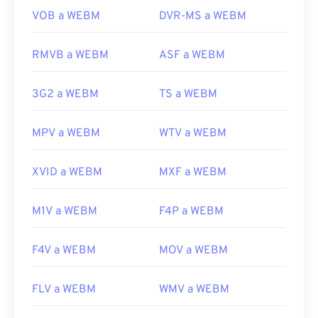
Desarrollado por:
Google
;
CoreCodec, Inc
.
VOB a WEBM
DVR-MS a WEBM
Lanzamiento inicial:
2010
Enlaces útiles:
RMVB a WEBM
ASF a WEBM
https://en.wikipedia.org/wiki/WebM
3G2 a WEBM
TS a WEBM
https://tools.google.com/dlpage/webmmf/
MPV a WEBM
WTV a WEBM
XVID a WEBM
MXF a WEBM
M1V a WEBM
F4P a WEBM
F4V a WEBM
MOV a WEBM
FLV a WEBM
WMV a WEBM