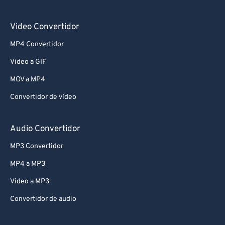
69
69
Video Convertidor
70
70
MP4 Convertidor
71
71
Video a GIF
72
72
MOV a MP4
73
73
74
74
Convertidor de vídeo
75
75
Audio Convertidor
76
76
MP3 Convertidor
77
77
MP4 a MP3
78
78
Video a MP3
79
79
Convertidor de audio
80
80
81
81