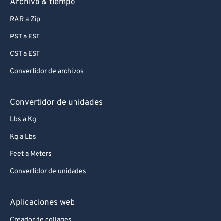
Archivo & tiempo
95
95
RAR a Zip
96
96
PST a EST
97
97
CST a EST
98
98
Convertidor de archivos
99
99
Convertidor de unidades
Lbs a Kg
Kg a Lbs
Feet a Meters
Convertidor de unidades
Aplicaciones web
Creador de collages