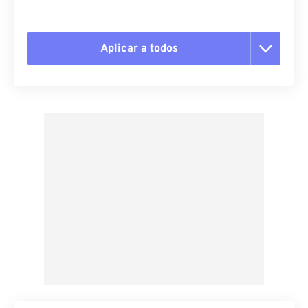
Aplicar a todos
Restablecer todas las opciones
Aplicar desde el ajuste preestablecido
Guardar como preestablecido