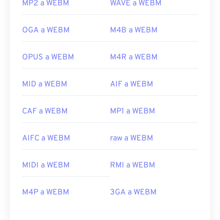
MP2 a WEBM
WAVE a WEBM
OGA a WEBM
M4B a WEBM
OPUS a WEBM
M4R a WEBM
MID a WEBM
AIF a WEBM
CAF a WEBM
MP1 a WEBM
AIFC a WEBM
raw a WEBM
00
00
00
00
00
00
00
00
MIDI a WEBM
RMI a WEBM
00
00
00
00
00
00
00
00
M4P a WEBM
3GA a WEBM
01
01
01
01
01
01
01
01
02
02
02
02
02
02
02
02