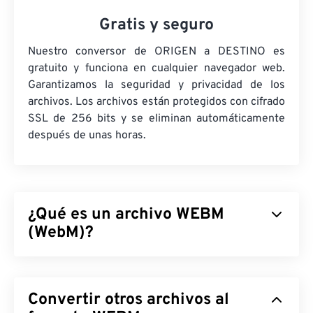
Gratis y seguro
Nuestro conversor de ORIGEN a DESTINO es
gratuito y funciona en cualquier navegador web.
Garantizamos la seguridad y privacidad de los
archivos. Los archivos están protegidos con cifrado
SSL de 256 bits y se eliminan automáticamente
después de unas horas.
¿Qué es un archivo WEBM
(WebM)?
WebM (WEBM) es un contenedor de archivos
con
licencia libre
diseñado para la web. Originalmente,
Convertir otros archivos al
fue diseñado para ser compatible con HTML5.