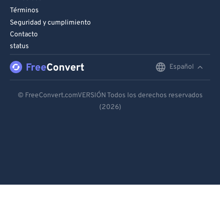
Términos
Seguridad y cumplimiento
Contacto
status
Español
English
Deutsch
© FreeConvert.comVERSIÓN Todos los derechos reservados
(2026)
Español
Français
Português
Italiano
Dutch
日本語