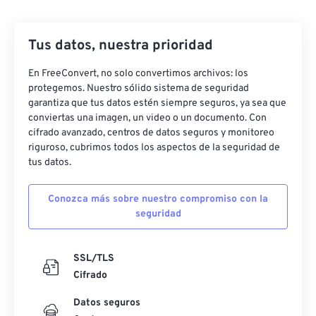
42
42
42
42
42
42
43
43
43
43
43
43
Tus datos, nuestra prioridad
44
44
44
44
44
44
45
45
45
45
45
45
En FreeConvert, no solo convertimos archivos: los
protegemos. Nuestro sólido sistema de seguridad
46
46
46
46
46
46
garantiza que tus datos estén siempre seguros, ya sea que
conviertas una imagen, un video o un documento. Con
47
47
47
47
47
47
cifrado avanzado, centros de datos seguros y monitoreo
48
48
48
48
48
48
riguroso, cubrimos todos los aspectos de la seguridad de
tus datos.
49
49
49
49
49
49
50
50
50
50
50
50
Conozca más sobre nuestro compromiso con la
seguridad
51
51
51
51
51
51
52
52
52
52
52
52
SSL/TLS
53
53
53
53
53
53
Cifrado
54
54
54
54
54
54
Datos seguros
55
55
55
55
55
55