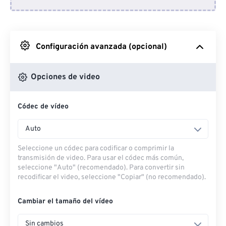
Desde Dropbox
Desde Google Drive
Configuración avanzada (opcional)
Desde OneDrive
Opciones de video
Códec de vídeo
Desde URL
Auto
Seleccione un códec para codificar o comprimir la
transmisión de video. Para usar el códec más común,
seleccione "Auto" (recomendado). Para convertir sin
recodificar el video, seleccione "Copiar" (no recomendado).
Cambiar el tamaño del vídeo
Sin cambios