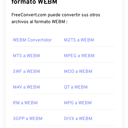
Admite capítulos, subtítulos, etiquetas de
formato WEBM
metadatos, streaming, archivos adjuntos, códecs
3D, contenedores 3D y reproductores de hardware.
FreeConvert.com puede convertir sus otros
WEBM comprime transmisiones de vídeo con
archivos al formato WEBM :
códecs
VP8
o
VP9
, ​​y audio con códecs
Vorbis
u
Opus
.
WEBM Convertidor
M2TS a WEBM
¿Cómo abrir un archivo WEBM?
MTS a WEBM
MPEG a WEBM
Los reproductores multimedia VLC
y
MPlayer
pueden abrir archivos WEBM en cualquier sistema
SWF a WEBM
MOD a WEBM
operativo. Otras buenas opciones para abrir WEBM
son
Winamp
para Microsoft Windows y
Elmedia
M4V a WEBM
QT a WEBM
para Mac OS X.
Los navegadores de Microsoft no tienen
códecs
RM a WEBM
MPG a WEBM
WebM integrados. Por lo tanto,
instálelos
por
separado. Sin embargo, la mayoría de los
navegadores admiten archivos WEBM.
3GPP a WEBM
DIVX a WEBM