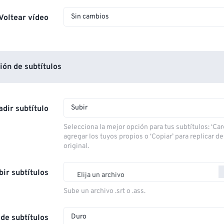
Sin cambios
Voltear vídeo
ón de subtítulos
Subir
dir subtítulo
Selecciona la mejor opción para tus subtítulos: ‘Car
agregar los tuyos propios o ‘Copiar’ para replicar d
original.
bir subtítulos
Elija un archivo
Sube un archivo .srt o .ass.
Duro
de subtítulos