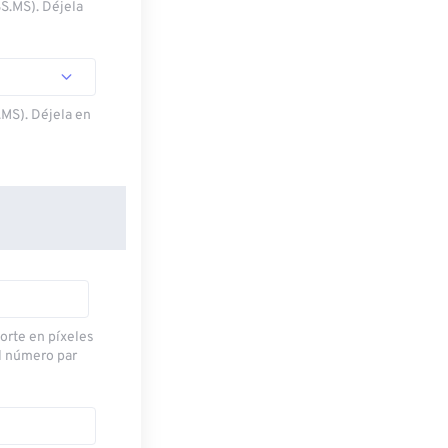
SS.MS). Déjela
.MS). Déjela en
corte en píxeles
l número par