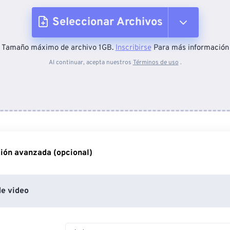
Seleccionar Archivos
Tamaño máximo de archivo 1GB.
Inscribirse
Para más información
Desde el dispositivo
Al continuar, acepta nuestros
Términos de uso
.
Desde Dropbox
Desde Google Drive
ión avanzada (opcional)
Desde OneDrive
e video
Desde URL