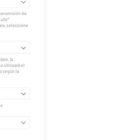
transmisión de
Auto"
deo, seleccione
deo. Si
e utilizará el
ra según la
eo