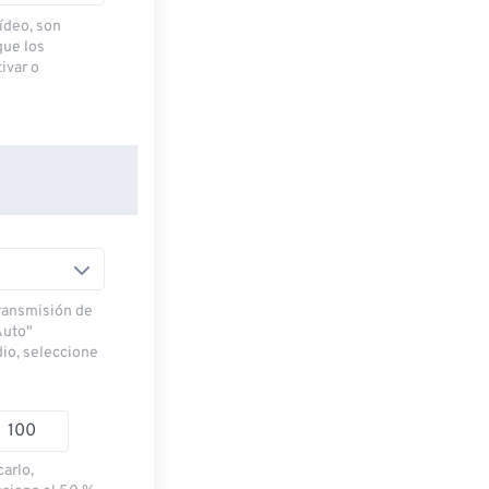
ídeo, son
que los
ivar o
transmisión de
Auto"
dio, seleccione
carlo,