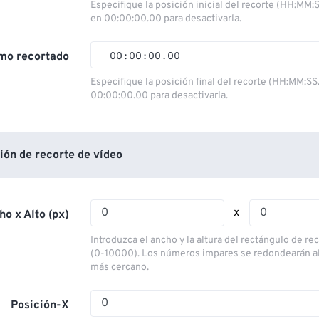
00
00
00
00
Especifique la posición inicial del recorte (HH:MM:
en 00:00:00.00 para desactivarla.
01
01
01
01
02
02
02
02
mo recortado
00
:
00
:
00
.
00
03
03
03
03
00
00
00
00
Especifique la posición final del recorte (HH:MM:SS
00:00:00.00 para desactivarla.
04
04
04
04
01
01
01
01
05
05
05
05
02
02
02
02
06
06
06
06
03
03
03
03
ión de recorte de vídeo
07
07
07
07
04
04
04
04
08
08
08
08
05
05
05
05
x
ho x Alto (px)
09
09
09
09
06
06
06
06
Introduzca el ancho y la altura del rectángulo de re
10
10
10
10
07
07
07
07
(0-10000). Los números impares se redondearán a
más cercano.
11
11
11
11
08
08
08
08
12
12
12
12
09
09
09
09
Posición-X