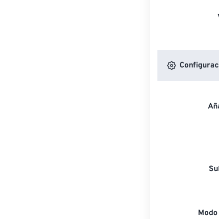
Configuraci
Aña
Su
Modo 