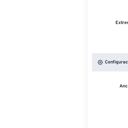
Extre
Configurac
Anc