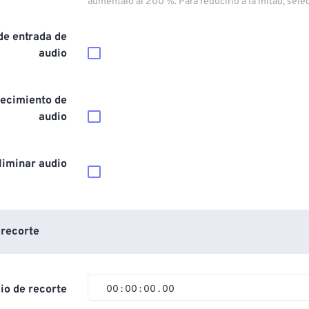
auméntalo al 200 %. Para reducirlo a la mitad, sele
de entrada de
audio
ecimiento de
audio
liminar audio
 recorte
cio de recorte
00
:
00
:
00
.
00