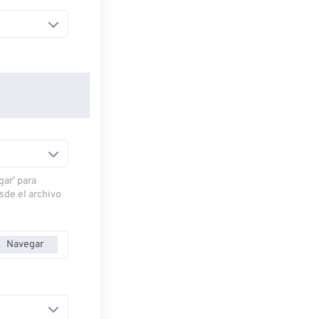
gar’ para
esde el archivo
Navegar