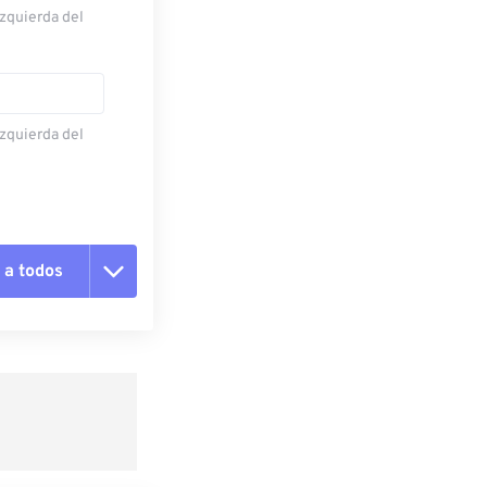
izquierda del
izquierda del
 a todos
pciones
 preestablecido
lecido