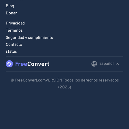
Blog
Donar
Privacidad
Términos
Seguridad y cumplimiento
Contacto
status
Español
English
Deutsch
© FreeConvert.comVERSIÓN Todos los derechos reservados
(2026)
Español
Français
Português
Italiano