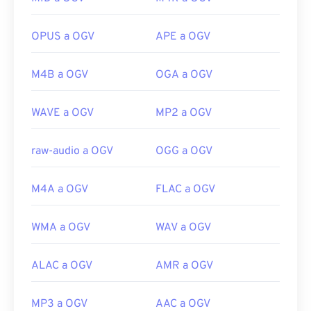
Desarrollado por:
Motion Picture Experts Group
no es necesario.
(MPEG)
OPUS a OGV
APE a OGV
Desarrollado por:
Fundación Xiph.Org
Lanzamiento inicial:
1988
Lanzamiento inicial:
2017
Enlaces útiles:
M4B a OGV
OGA a OGV
Enlaces útiles:
https://en.wikipedia.org/wiki/Moving_Picture_Experts_
https://en.wikipedia.org/wiki/Ogg
WAVE a OGV
MP2 a OGV
https://en.wikipedia.org/wiki/MPEG-1
https://www.xiph.org/
raw-audio a OGV
OGG a OGV
M4A a OGV
FLAC a OGV
WMA a OGV
WAV a OGV
ALAC a OGV
AMR a OGV
MP3 a OGV
AAC a OGV