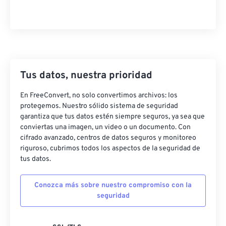
46
46
46
46
46
46
47
47
47
47
47
47
48
48
48
48
48
48
49
49
49
49
49
49
50
50
50
50
50
50
Tus datos, nuestra prioridad
51
51
51
51
51
51
En FreeConvert, no solo convertimos archivos: los
protegemos. Nuestro sólido sistema de seguridad
52
52
52
52
52
52
garantiza que tus datos estén siempre seguros, ya sea que
53
53
53
53
53
53
conviertas una imagen, un video o un documento. Con
cifrado avanzado, centros de datos seguros y monitoreo
54
54
54
54
54
54
riguroso, cubrimos todos los aspectos de la seguridad de
55
55
55
55
55
55
tus datos.
56
56
56
56
56
56
Conozca más sobre nuestro compromiso con la
57
57
57
57
57
57
seguridad
58
58
58
58
58
58