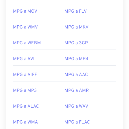
20
20
20
20
20
20
20
20
MPG a MOV
MPG a FLV
21
21
21
21
21
21
21
21
22
22
22
22
22
22
22
22
MPG a WMV
MPG a MKV
23
23
23
23
23
23
23
23
MPG a WEBM
MPG a 3GP
24
24
24
24
24
24
25
25
25
25
25
25
MPG a AVI
MPG a MP4
26
26
26
26
26
26
MPG a AIFF
MPG a AAC
27
27
27
27
27
27
28
28
28
28
28
28
MPG a MP3
MPG a AMR
29
29
29
29
29
29
30
30
30
30
30
30
MPG a ALAC
MPG a WAV
31
31
31
31
31
31
MPG a WMA
MPG a FLAC
32
32
32
32
32
32