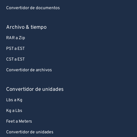
99
99
Convertidor de documentos
Archivo & tiempo
RAR a Zip
PST a EST
CST a EST
Convertidor de archivos
Convertidor de unidades
Lbs a Kg
Kg a Lbs
Feet a Meters
Convertidor de unidades