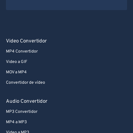
73
73
74
74
75
75
76
76
Video Convertidor
77
77
MP4 Convertidor
78
78
Video a GIF
79
79
MOV a MP4
80
80
Convertidor de vídeo
81
81
82
82
Audio Convertidor
83
83
MP3 Convertidor
84
84
MP4 a MP3
85
85
Video a MP3