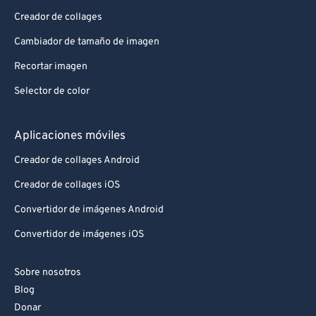
92
92
Creador de collages
93
93
Cambiador de tamaño de imagen
94
94
Recortar imagen
95
95
Selector de color
96
96
97
97
Aplicaciones móviles
98
98
Creador de collages Android
99
99
Creador de collages iOS
Convertidor de imágenes Android
Convertidor de imágenes iOS
Sobre nosotros
Blog
Donar