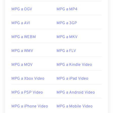
00
00
00
00
00
00
00
00
MPG a OGV
MPG a MP4
01
01
01
01
01
01
01
01
02
02
02
02
02
02
02
02
MPG a AVI
MPG a 3GP
03
03
03
03
03
03
03
03
MPG a WEBM
MPG a MKV
04
04
04
04
04
04
04
04
05
05
05
05
05
05
05
05
MPG a WMV
MPG a FLV
06
06
06
06
06
06
06
06
MPG a MOV
MPG a Kindle Video
07
07
07
07
07
07
07
07
08
08
08
08
08
08
08
08
MPG a Xbox Video
MPG a iPad Video
09
09
09
09
09
09
09
09
10
10
10
10
10
10
10
10
MPG a PSP Video
MPG a Android Video
11
11
11
11
11
11
11
11
MPG a iPhone Video
MPG a Mobile Video
12
12
12
12
12
12
12
12