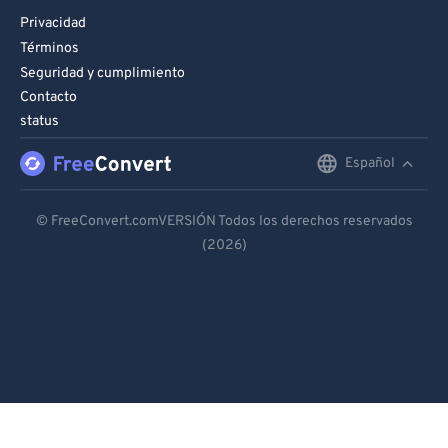
Privacidad
Términos
Seguridad y cumplimiento
Contacto
status
Español
English
Deutsch
© FreeConvert.comVERSIÓN Todos los derechos reservados
(2026)
Español
Français
Português
Italiano
Dutch