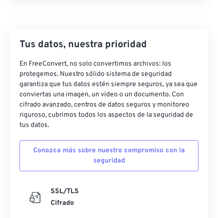
26
26
26
26
26
26
27
27
27
27
27
27
28
28
28
28
28
28
Tus datos, nuestra prioridad
29
29
29
29
29
29
En FreeConvert, no solo convertimos archivos: los
30
30
30
30
30
30
protegemos. Nuestro sólido sistema de seguridad
garantiza que tus datos estén siempre seguros, ya sea que
31
31
31
31
31
31
conviertas una imagen, un video o un documento. Con
32
32
32
32
32
32
cifrado avanzado, centros de datos seguros y monitoreo
riguroso, cubrimos todos los aspectos de la seguridad de
33
33
33
33
33
33
tus datos.
34
34
34
34
34
34
Conozca más sobre nuestro compromiso con la
35
35
35
35
35
35
seguridad
36
36
36
36
36
36
37
37
37
37
37
37
SSL/TLS
Cifrado
38
38
38
38
38
38