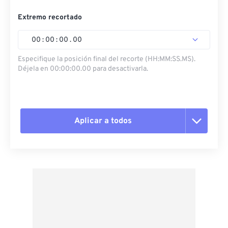
Extremo recortado
00
:
00
:
00
.
00
Especifique la posición final del recorte (HH:MM:SS.MS).
Déjela en 00:00:00.00 para desactivarla.
Aplicar a todos
Restablecer todas las opciones
Aplicar desde el ajuste preestablecido
Guardar como preestablecido