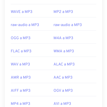
un malware que exigía un rescate en bitcoins, pero
https://en.wikipedia.org/wiki/MPEG-1
que afortunadamente ya está desactivado y ya no
WAVE a MP3
MP2 a MP3
representa una amenaza.
Desarrollado por:
ISO
/
IEC
,
Grupo de expertos
raw-audio a MP3
raw-audio a MP3
en imágenes en movimiento
Lanzamiento inicial:
1993
OGG a MP3
M4A a MP3
Enlaces útiles:
https://en.wikipedia.org/wiki/MP3
FLAC a MP3
WMA a MP3
https://mpeg.chiariglione.org/standards/mpeg-
a/music-player-application-format.html
WAV a MP3
ALAC a MP3
AMR a MP3
AAC a MP3
AIFF a MP3
OGV a MP3
MP4 a MP3
AVI a MP3