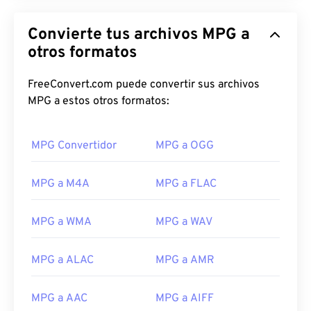
Convierte tus archivos MPG a
otros formatos
FreeConvert.com puede convertir sus archivos
MPG a estos otros formatos:
MPG Convertidor
MPG a OGG
MPG a M4A
MPG a FLAC
MPG a WMA
MPG a WAV
MPG a ALAC
MPG a AMR
00
00
00
00
00
00
00
00
MPG a AAC
MPG a AIFF