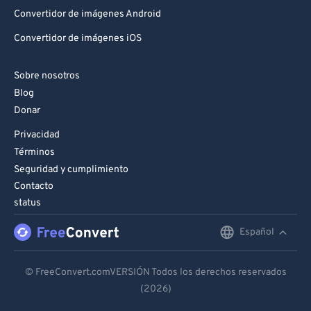
Convertidor de imágenes Android
Convertidor de imágenes iOS
Sobre nosotros
Blog
Donar
Privacidad
Términos
Seguridad y cumplimiento
Contacto
status
Español
English
Deutsch
© FreeConvert.comVERSIÓN Todos los derechos reservados
(2026)
Español