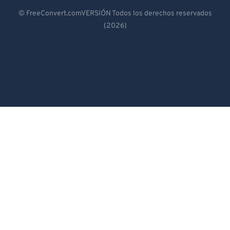
Deutsch
© FreeConvert.comVERSIÓN Todos los derechos reservados
(2026)
Español
Français
Português
Italiano
Dutch
日本語
简体中文
繁體中文
한국어
Svenska