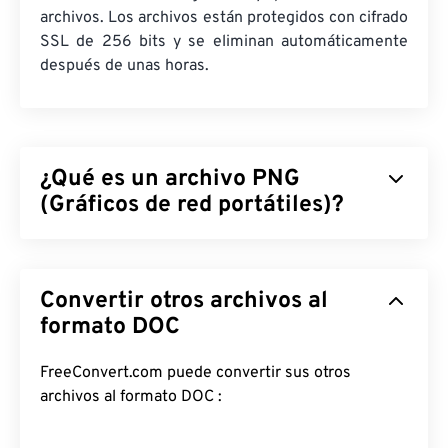
archivos. Los archivos están protegidos con cifrado
SSL de 256 bits y se eliminan automáticamente
después de unas horas.
¿Qué es un archivo PNG
(Gráficos de red portátiles)?
Los gráficos de red portátiles (PNG) son un tipo de
archivo
rasterizado
que comprime imágenes para
Convertir otros archivos al
facilitar su portabilidad. Las imágenes PNG pueden
tener colores
formato DOC
RGB
o
RGBA
y admiten
transparencia, lo que las hace ideales para iconos o
diseños gráficos. PNG también admite animaciones
FreeConvert.com puede convertir sus otros
con mayor transparencia (prueba nuestra
archivos al formato DOC :
herramienta de conversión de GIF a APNG
). Las
ventajas de usar PNG son: es un
formato abierto