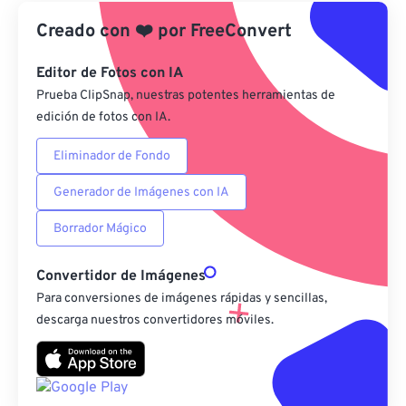
Creado con
❤️
por
FreeConvert
Desde Google Drive
Editor de Fotos con IA
Desde OneDrive
Prueba ClipSnap, nuestras potentes herramientas de
edición de fotos con IA.
Eliminador de Fondo
Desde URL
Generador de Imágenes con IA
Borrador Mágico
Convertidor de Imágenes
Para conversiones de imágenes rápidas y sencillas,
descarga nuestros convertidores móviles.