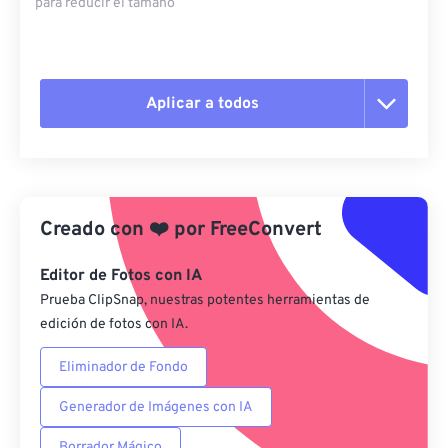
para reducir el tamaño
Aplicar a todos
Restablecer todas las opciones
Aplicar desde el ajuste preestablecido
Creado con
❤️
por
FreeConvert
Guardar como preestablecido
Editor de Fotos con IA
Prueba ClipSnap, nuestras potentes herramientas de
edición de fotos con IA.
Eliminador de Fondo
Generador de Imágenes con IA
Borrador Mágico