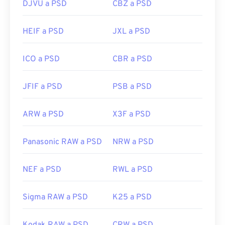
DJVU a PSD
CBZ a PSD
Lanzamiento inicial:
19 de febrero de 1990
Enlaces útiles:
HEIF a PSD
JXL a PSD
https://www.lifewire.com/psd-file-2622194
ICO a PSD
CBR a PSD
JFIF a PSD
PSB a PSD
ARW a PSD
X3F a PSD
Panasonic RAW a PSD
NRW a PSD
NEF a PSD
RWL a PSD
Sigma RAW a PSD
K25 a PSD