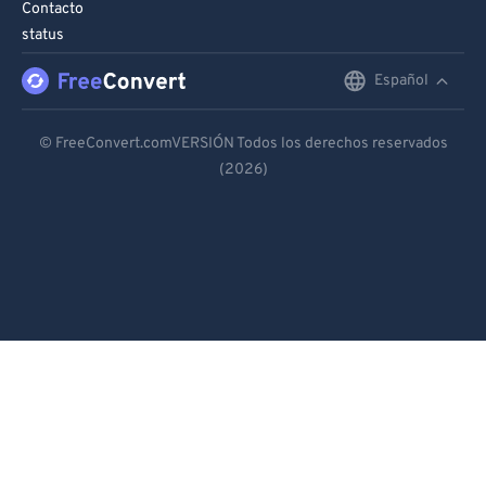
Contacto
status
Español
English
Deutsch
© FreeConvert.comVERSIÓN Todos los derechos reservados
(2026)
Español
Français
Português
Italiano
Dutch
日本語
简体中文
繁體中文