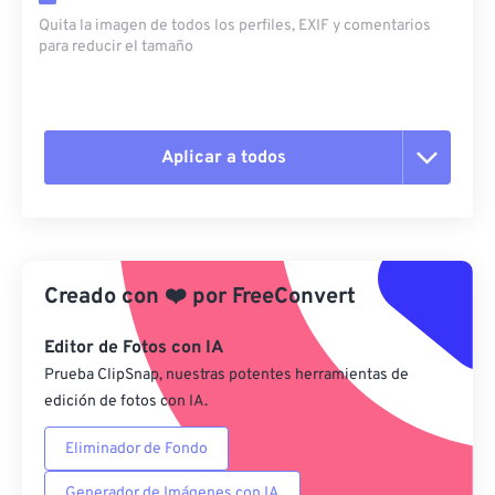
Quita la imagen de todos los perfiles, EXIF ​​y comentarios
para reducir el tamaño
Aplicar a todos
Restablecer todas las opciones
Aplicar desde el ajuste preestablecido
Creado con
❤️
por
FreeConvert
Guardar como preestablecido
Editor de Fotos con IA
Prueba ClipSnap, nuestras potentes herramientas de
edición de fotos con IA.
Eliminador de Fondo
Generador de Imágenes con IA