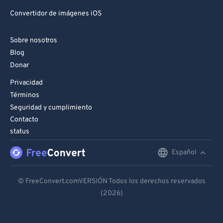
Convertidor de imágenes iOS
Sobre nosotros
Blog
Donar
Privacidad
Términos
Seguridad y cumplimiento
Contacto
status
Español
English
Deutsch
© FreeConvert.comVERSIÓN Todos los derechos reservados
(2026)
Español
Français