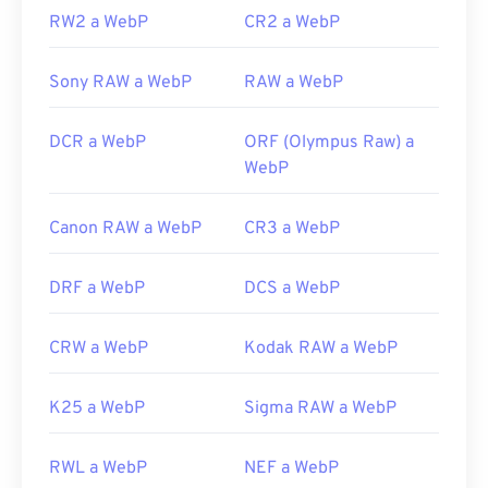
Utilice nuestro
RW2 a WebP
Selector de color
CR2 a WebP
para elegir
colores de imágenes WebP
Sony RAW a WebP
RAW a WebP
DCR a WebP
ORF (Olympus Raw) a
WebP
Canon RAW a WebP
CR3 a WebP
DRF a WebP
DCS a WebP
CRW a WebP
Kodak RAW a WebP
K25 a WebP
Sigma RAW a WebP
RWL a WebP
NEF a WebP