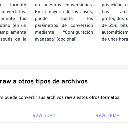
un formato
en nuestras conversiones.
privacidad d
onvertirlos.
En la mayoría de los casos,
Los arch
ilmente tus
puede ajustar los
protegidos 
stino (en un
parámetros de conversión
de 256 bits
pliamente
mediante "Configuración
automática
espués de la
avanzada" (opcional).
de unas hora
Convertir raw a otros tipos de archivos
FreeConvert.com puede convertir sus archivos raw a estos otros formatos:
RAW a JPG
RAW a BMP