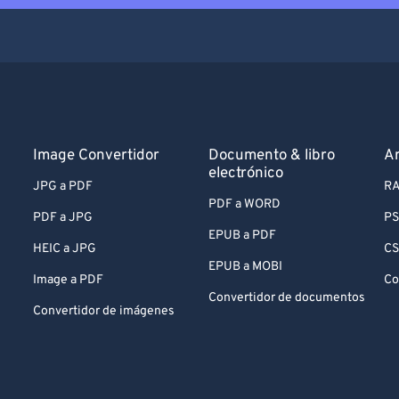
Image Convertidor
Documento & libro
Ar
electrónico
JPG a PDF
RA
PDF a WORD
PDF a JPG
PS
EPUB a PDF
HEIC a JPG
CS
EPUB a MOBI
Image a PDF
Co
Convertidor de documentos
Convertidor de imágenes