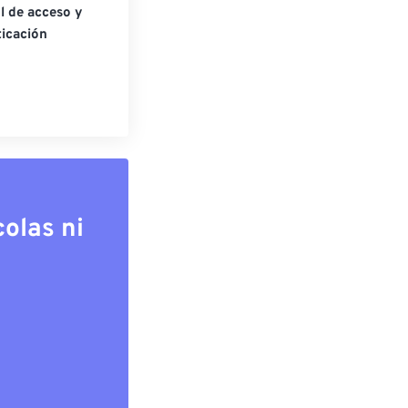
l de acceso y
icación
olas ni