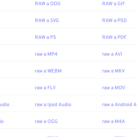
RAW a ODD
RAW a GIF
RAW a SVG
RAW a PSD
RAW a PS
RAW a PDF
raw a MP4
raw a AVI
raw a WEBM
raw a MKV
raw a FLV
raw a MOV
Audio
raw a Ipod Audio
raw a Android A
io
raw a OGG
raw a M4A