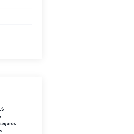
LS
o
seguros
s