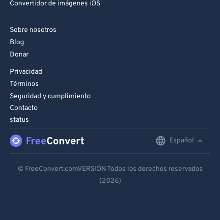
Convertidor de imágenes iOS
Sobre nosotros
Blog
Donar
Privacidad
Términos
Seguridad y cumplimiento
Contacto
status
Español
English
Deutsch
© FreeConvert.comVERSIÓN Todos los derechos reservados
(2026)
Español
Français