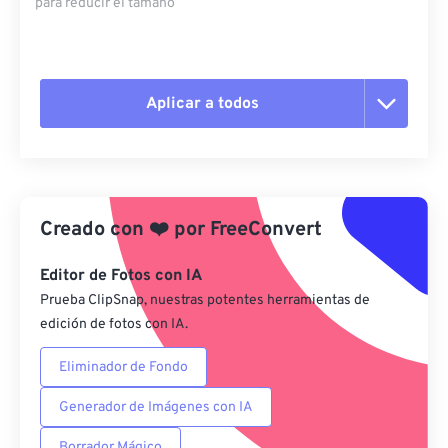
para reducir el tamaño
Aplicar a todos
Restablecer todas las opciones
Aplicar desde el ajuste preestablecido
Creado con
❤️
por
FreeConvert
Guardar como preestablecido
Editor de Fotos con IA
Prueba ClipSnap, nuestras potentes herramientas de
edición de fotos con IA.
Eliminador de Fondo
Generador de Imágenes con IA
Borrador Mágico