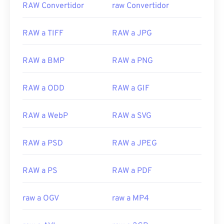
RAW Convertidor
raw Convertidor
RAW a TIFF
RAW a JPG
RAW a BMP
RAW a PNG
RAW a ODD
RAW a GIF
00
00
00
00
00
00
00
00
RAW a WebP
RAW a SVG
00
00
00
00
00
00
00
00
RAW a PSD
RAW a JPEG
01
01
01
01
01
01
01
01
RAW a PS
RAW a PDF
02
02
02
02
02
02
02
02
03
03
03
03
03
03
03
03
raw a OGV
raw a MP4
04
04
04
04
04
04
04
04
05
05
05
05
05
05
05
05