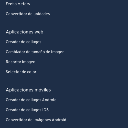
Feet a Meters
85
85
Convertidor de unidades
86
86
87
87
Aplicaciones web
88
88
Creador de collages
89
89
Cambiador de tamaño de imagen
90
90
Recortar imagen
91
91
Selector de color
92
92
93
93
Aplicaciones móviles
94
94
Creador de collages Android
95
95
Creador de collages iOS
96
96
Convertidor de imágenes Android
97
97