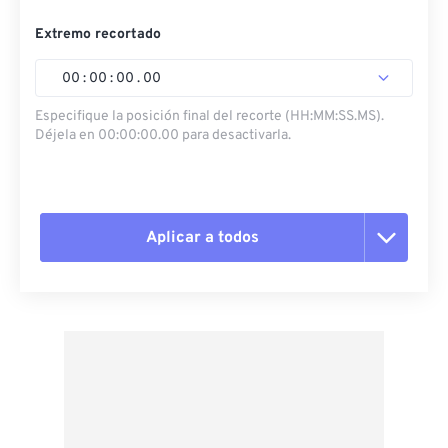
Extremo recortado
00
:
00
:
00
.
00
Especifique la posición final del recorte (HH:MM:SS.MS).
Déjela en 00:00:00.00 para desactivarla.
Aplicar a todos
Restablecer todas las opciones
Aplicar desde el ajuste preestablecido
Guardar como preestablecido