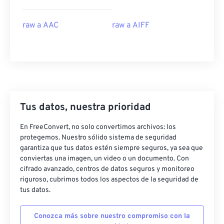
19
19
19
19
19
19
19
19
raw a AAC
raw a AIFF
20
20
20
20
20
20
20
20
21
21
21
21
21
21
21
21
22
22
22
22
22
22
22
22
23
23
23
23
23
23
23
23
24
24
24
24
24
24
Tus datos, nuestra prioridad
25
25
25
25
25
25
En FreeConvert, no solo convertimos archivos: los
26
26
26
26
26
26
protegemos. Nuestro sólido sistema de seguridad
garantiza que tus datos estén siempre seguros, ya sea que
27
27
27
27
27
27
conviertas una imagen, un video o un documento. Con
28
28
28
28
28
28
cifrado avanzado, centros de datos seguros y monitoreo
riguroso, cubrimos todos los aspectos de la seguridad de
29
29
29
29
29
29
tus datos.
30
30
30
30
30
30
Conozca más sobre nuestro compromiso con la
31
31
31
31
31
31