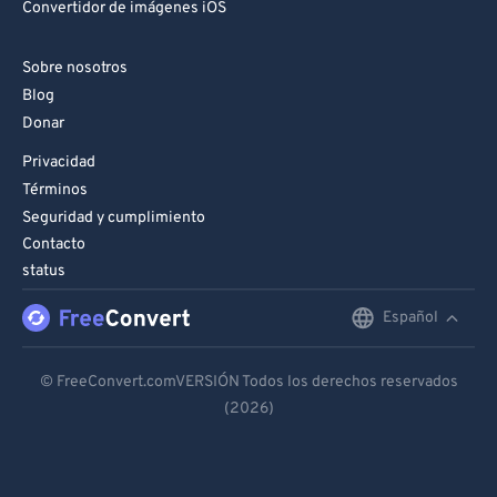
Convertidor de imágenes iOS
98
98
99
99
Sobre nosotros
Blog
Donar
Privacidad
Términos
Seguridad y cumplimiento
Contacto
status
Español
English
Deutsch
© FreeConvert.comVERSIÓN Todos los derechos reservados
(2026)
Español
Français