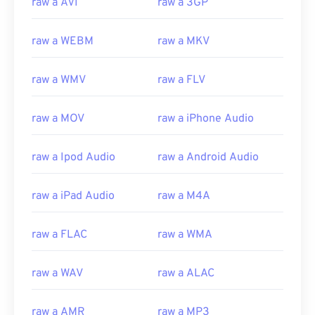
raw a AVI
raw a 3GP
06
06
06
06
06
06
06
06
raw a WEBM
raw a MKV
07
07
07
07
07
07
07
07
08
08
08
08
08
08
08
08
raw a WMV
raw a FLV
09
09
09
09
09
09
09
09
10
10
10
10
10
10
10
10
raw a MOV
raw a iPhone Audio
11
11
11
11
11
11
11
11
raw a Ipod Audio
raw a Android Audio
12
12
12
12
12
12
12
12
13
13
13
13
13
13
13
13
raw a iPad Audio
raw a M4A
14
14
14
14
14
14
14
14
raw a FLAC
raw a WMA
15
15
15
15
15
15
15
15
16
16
16
16
16
16
16
16
raw a WAV
raw a ALAC
17
17
17
17
17
17
17
17
18
18
18
18
18
18
18
18
raw a AMR
raw a MP3