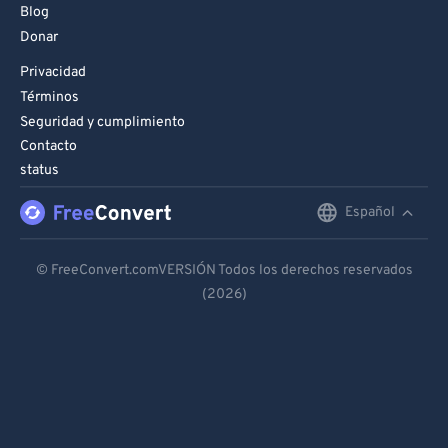
Blog
Donar
Privacidad
Términos
Seguridad y cumplimiento
Contacto
status
Español
English
Deutsch
© FreeConvert.comVERSIÓN Todos los derechos reservados
(2026)
Español
Français
Português
Italiano