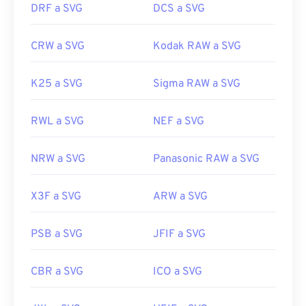
DRF a SVG
DCS a SVG
https://en.wikipedia.org/wiki/Scalable_Vector_Graphics
CRW a SVG
Kodak RAW a SVG
K25 a SVG
Sigma RAW a SVG
RWL a SVG
NEF a SVG
NRW a SVG
Panasonic RAW a SVG
X3F a SVG
ARW a SVG
PSB a SVG
JFIF a SVG
CBR a SVG
ICO a SVG