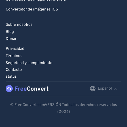
Convertidor de imágenes iOS
Sobre nosotros
Blog
Donar
Privacidad
Términos
Seguridad y cumplimiento
Contacto
status
Español
English
Deutsch
© FreeConvert.comVERSIÓN Todos los derechos reservados
(2026)
Español
Français