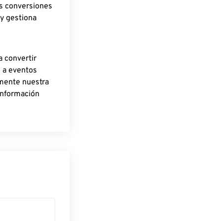
as conversiones
 y gestiona
a convertir
o a eventos
rmente nuestra
información