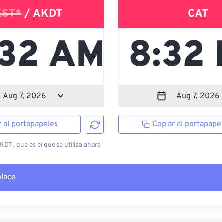
KST*
/ AKDT
CAT
r al portapapeles
Copiar al portapape
DT , que es el que se utiliza ahora
nlace