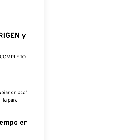
ORIGEN y
O COMPLETO
piar enlace"
lla para
tiempo en