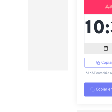
A
Copia
*AKST cambió a AK
Copiar e