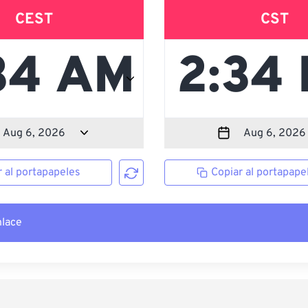
CEST
CST
r al portapapeles
Copiar al portapape
nlace