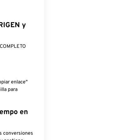
ORIGEN y
O COMPLETO
piar enlace"
lla para
tiempo en
as conversiones