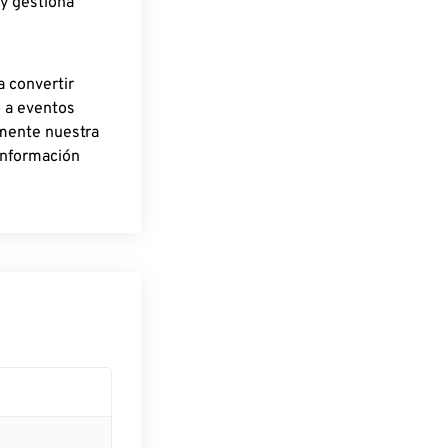
 y gestiona
a convertir
o a eventos
rmente nuestra
información