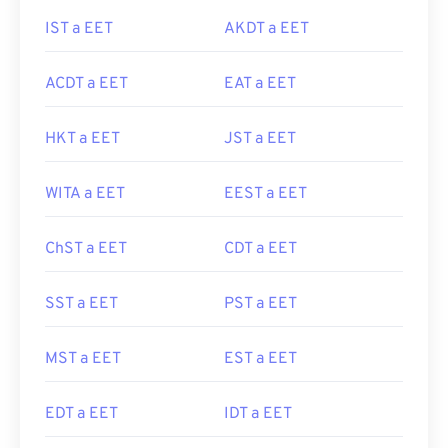
IST a EET
AKDT a EET
ACDT a EET
EAT a EET
HKT a EET
JST a EET
WITA a EET
EEST a EET
ChST a EET
CDT a EET
SST a EET
PST a EET
MST a EET
EST a EET
EDT a EET
IDT a EET