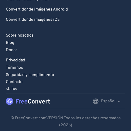
Convertidor de imágenes Android
Convertidor de imágenes iOS
Sobre nosotros
Blog
Donar
Privacidad
Términos
Seguridad y cumplimiento
Contacto
status
Español
English
Deutsch
© FreeConvert.comVERSIÓN Todos los derechos reservados
(2026)
Español