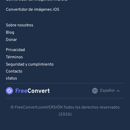
Convertidor de imágenes iOS
Sobre nosotros
Blog
Donar
Privacidad
Términos
Seguridad y cumplimiento
Contacto
status
Español
English
Deutsch
© FreeConvert.comVERSIÓN Todos los derechos reservados
(2026)
Español
Français