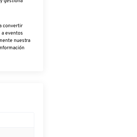
 y gestiona
a convertir
o a eventos
rmente nuestra
información