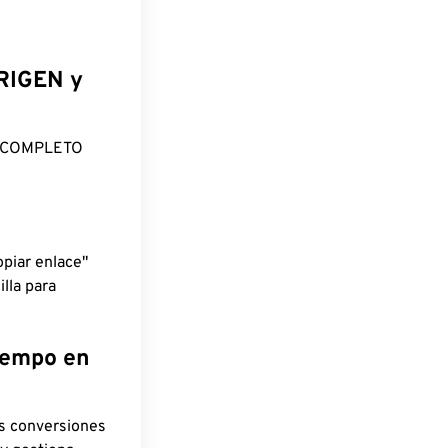
ORIGEN y
O COMPLETO
piar enlace"
lla para
tiempo en
as conversiones