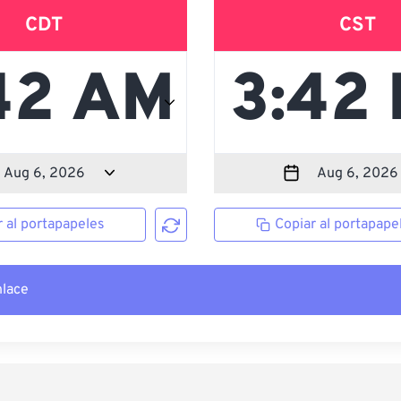
CDT
CST
r al portapapeles
Copiar al portapape
nlace