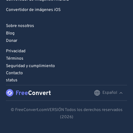
Convertidor de imágenes iOS
Sobre nosotros
Blog
Donar
Privacidad
Términos
Seguridad y cumplimiento
Contacto
status
Español
English
Deutsch
© FreeConvert.comVERSIÓN Todos los derechos reservados
(2026)
Español
Français