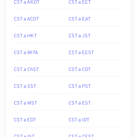
CST a AKDT
CST a EET
CST a ACDT
CST a EAT
CST a HKT
CST a JST
CST a WITA
CST a EEST
CST a ChST
CST a CDT
CST a SST
CST a PST
CST a MST
CST a EST
CST a EDT
CST a IDT