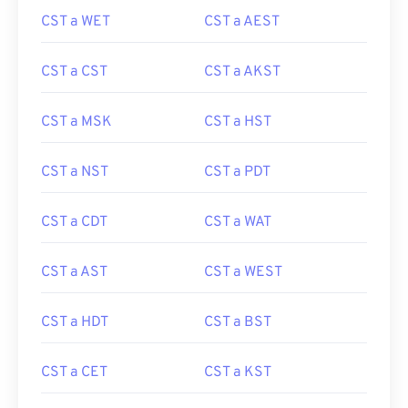
CST a WET
CST a AEST
CST a CST
CST a AKST
CST a MSK
CST a HST
CST a NST
CST a PDT
CST a CDT
CST a WAT
CST a AST
CST a WEST
CST a HDT
CST a BST
CST a CET
CST a KST