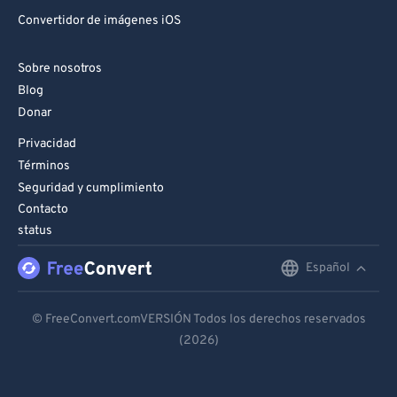
Convertidor de imágenes iOS
Sobre nosotros
Blog
Donar
Privacidad
Términos
Seguridad y cumplimiento
Contacto
status
Español
English
Deutsch
© FreeConvert.comVERSIÓN Todos los derechos reservados
(2026)
Español
Français