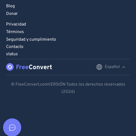
Blog
Donar
Privacidad
Términos
Seguridad y cumplimiento
Contacto
status
Español
English
Deutsch
© FreeConvert.comVERSIÓN Todos los derechos reservados
(2026)
Español
Français
Português
Italiano