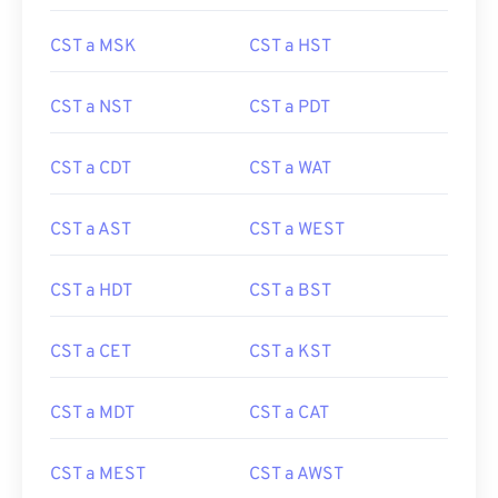
CST a MSK
CST a HST
CST a NST
CST a PDT
CST a CDT
CST a WAT
CST a AST
CST a WEST
CST a HDT
CST a BST
CST a CET
CST a KST
CST a MDT
CST a CAT
CST a MEST
CST a AWST