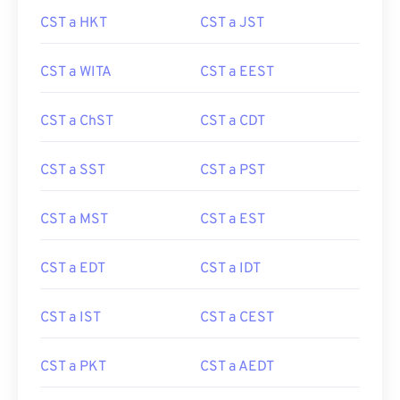
CST a HKT
CST a JST
CST a WITA
CST a EEST
CST a ChST
CST a CDT
CST a SST
CST a PST
CST a MST
CST a EST
CST a EDT
CST a IDT
CST a IST
CST a CEST
CST a PKT
CST a AEDT