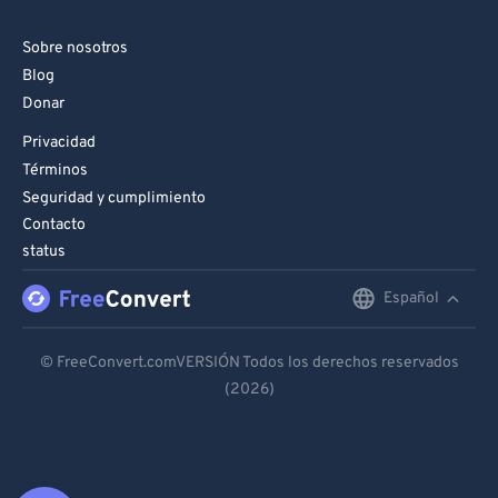
Sobre nosotros
Blog
Donar
Privacidad
Términos
Seguridad y cumplimiento
Contacto
status
Español
English
Deutsch
© FreeConvert.comVERSIÓN Todos los derechos reservados
(2026)
Español
Français
Português