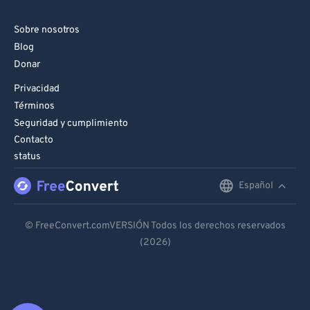
Sobre nosotros
Blog
Donar
Privacidad
Términos
Seguridad y cumplimiento
Contacto
status
Español
English
Deutsch
© FreeConvert.comVERSIÓN Todos los derechos reservados
(2026)
Español
Français
Português