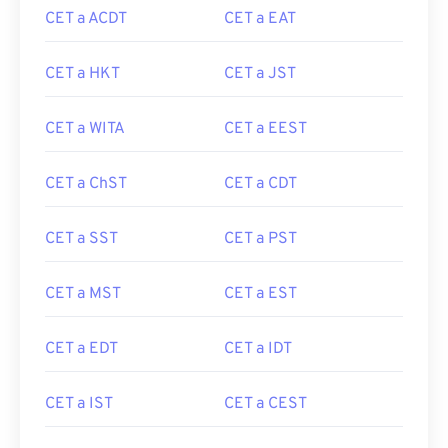
CET a ACDT
CET a EAT
CET a HKT
CET a JST
CET a WITA
CET a EEST
CET a ChST
CET a CDT
CET a SST
CET a PST
CET a MST
CET a EST
CET a EDT
CET a IDT
CET a IST
CET a CEST