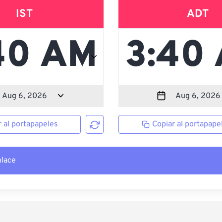
IST
ADT
r al portapapeles
Copiar al portapape
nlace