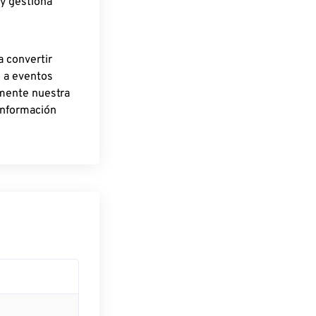
 y gestiona
a convertir
o a eventos
rmente nuestra
información