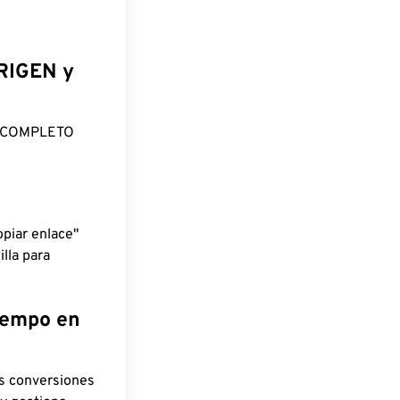
ORIGEN y
O COMPLETO
piar enlace"
lla para
tiempo en
as conversiones