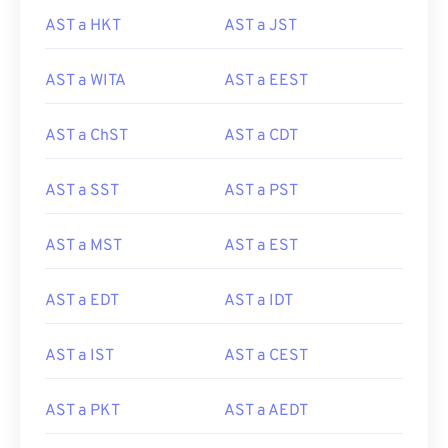
AST a HKT
AST a JST
AST a WITA
AST a EEST
AST a ChST
AST a CDT
AST a SST
AST a PST
AST a MST
AST a EST
AST a EDT
AST a IDT
AST a IST
AST a CEST
AST a PKT
AST a AEDT