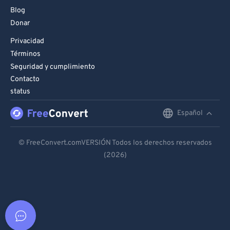
Blog
Donar
Privacidad
Términos
Seguridad y cumplimiento
Contacto
status
Español
English
Deutsch
© FreeConvert.comVERSIÓN Todos los derechos reservados
(2026)
Español
Français
Português
Italiano