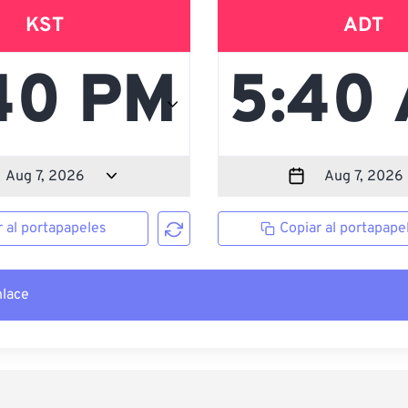
KST
ADT
r al portapapeles
Copiar al portapape
nlace