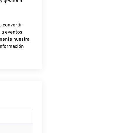
 y gestiona
a convertir
o a eventos
rmente nuestra
información