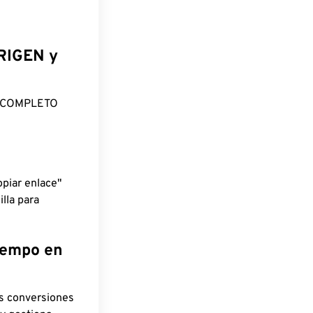
ORIGEN y
O COMPLETO
piar enlace"
lla para
tiempo en
as conversiones