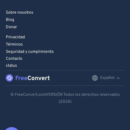
Sobre nosotros
Blog
Donar
Privacidad
Términos
Seguridad y cumplimiento
Contacto
status
Español
English
Deutsch
© FreeConvert.comVERSIÓN Todos los derechos reservados
(2026)
Español
Français
Português