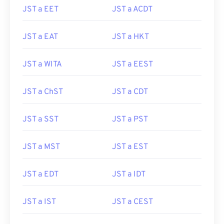
JST a EET
JST a ACDT
JST a EAT
JST a HKT
JST a WITA
JST a EEST
JST a ChST
JST a CDT
JST a SST
JST a PST
JST a MST
JST a EST
JST a EDT
JST a IDT
JST a IST
JST a CEST