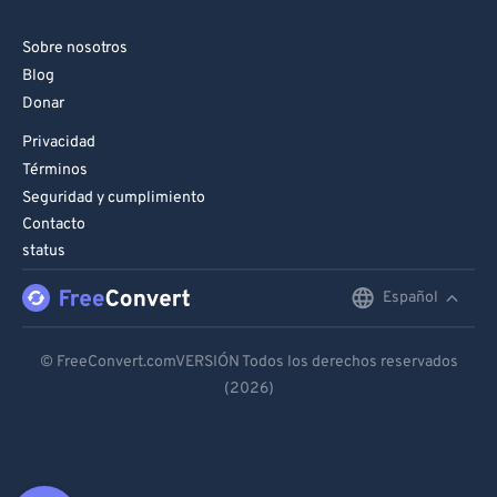
Sobre nosotros
Blog
Donar
Privacidad
Términos
Seguridad y cumplimiento
Contacto
status
Español
English
Deutsch
© FreeConvert.comVERSIÓN Todos los derechos reservados
(2026)
Español
Français
Português