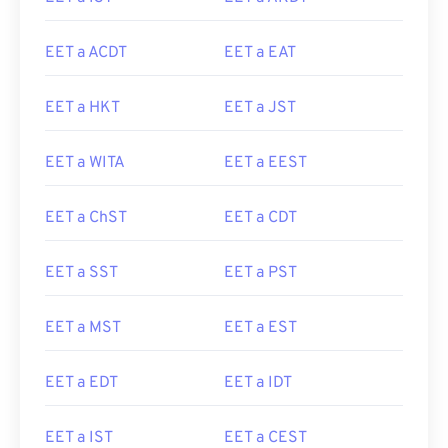
EET a ACDT
EET a EAT
EET a HKT
EET a JST
EET a WITA
EET a EEST
EET a ChST
EET a CDT
EET a SST
EET a PST
EET a MST
EET a EST
EET a EDT
EET a IDT
EET a IST
EET a CEST