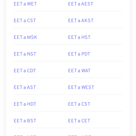
EET a WET
EET a AEST
EET a CST
EET a AKST
EET a MSK
EET a HST
EET a NST
EET a PDT
EET a CDT
EET a WAT
EET a AST
EET a WEST
EET a HDT
EET a CST
EET a BST
EET a CET