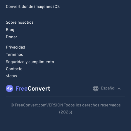
Convertidor de imágenes iOS
Sobre nosotros
Blog
Donar
Privacidad
Términos
Seguridad y cumplimiento
Contacto
status
Español
English
Deutsch
© FreeConvert.comVERSIÓN Todos los derechos reservados
(2026)
Español
Français